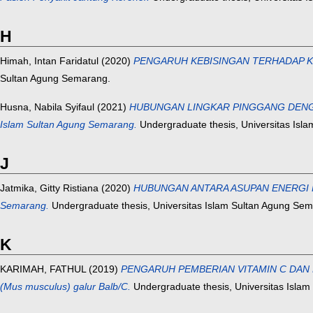
H
Himah, Intan Faridatul
(2020)
PENGARUH KEBISINGAN TERHADAP KELELA
Sultan Agung Semarang.
Husna, Nabila Syifaul
(2021)
HUBUNGAN LINGKAR PINGGANG DENGAN D
Islam Sultan Agung Semarang.
Undergraduate thesis, Universitas Isla
J
Jatmika, Gitty Ristiana
(2020)
HUBUNGAN ANTARA ASUPAN ENERGI PROT
Semarang.
Undergraduate thesis, Universitas Islam Sultan Agung Se
K
KARIMAH, FATHUL
(2019)
PENGARUH PEMBERIAN VITAMIN C DAN E 
(Mus musculus) galur Balb/C.
Undergraduate thesis, Universitas Islam