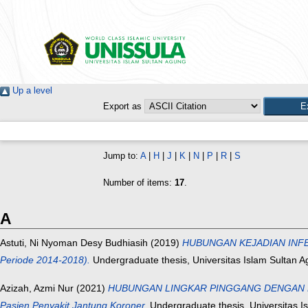
Up a level
Export as
Jump to:
A
|
H
|
J
|
K
|
N
|
P
|
R
|
S
Number of items:
17
.
A
Astuti, Ni Nyoman Desy Budhiasih
(2019)
HUBUNGAN KEJADIAN INFEK
Periode 2014-2018).
Undergraduate thesis, Universitas Islam Sultan A
Azizah, Azmi Nur
(2021)
HUBUNGAN LINGKAR PINGGANG DENGAN DERA
Pasien Penyakit Jantung Koroner.
Undergraduate thesis, Universitas I