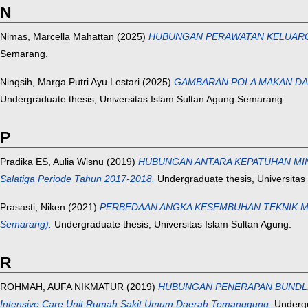
N
Nimas, Marcella Mahattan
(2025)
HUBUNGAN PERAWATAN KELUARGA 
Semarang.
Ningsih, Marga Putri Ayu Lestari
(2025)
GAMBARAN POLA MAKAN DAN
Undergraduate thesis, Universitas Islam Sultan Agung Semarang.
P
Pradika ES, Aulia Wisnu
(2019)
HUBUNGAN ANTARA KEPATUHAN MINUM 
Salatiga Periode Tahun 2017-2018.
Undergraduate thesis, Universitas
Prasasti, Niken
(2021)
PERBEDAAN ANGKA KESEMBUHAN TEKNIK MASA
Semarang).
Undergraduate thesis, Universitas Islam Sultan Agung.
R
ROHMAH, AUFA NIKMATUR
(2019)
HUBUNGAN PENERAPAN BUNDLE OF
Intensive Care Unit Rumah Sakit Umum Daerah Temanggung.
Undergra