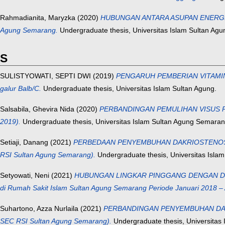
Rahmadianita, Maryzka
(2020)
HUBUNGAN ANTARA ASUPAN ENERGI DA
Agung Semarang.
Undergraduate thesis, Universitas Islam Sultan Ag
S
SULISTYOWATI, SEPTI DWI
(2019)
PENGARUH PEMBERIAN VITAMIN C
galur Balb/C.
Undergraduate thesis, Universitas Islam Sultan Agung.
Salsabila, Ghevira Nida
(2020)
PERBANDINGAN PEMULIHAN VISUS PASCA
2019).
Undergraduate thesis, Universitas Islam Sultan Agung Semaran
Setiaji, Danang
(2021)
PERBEDAAN PENYEMBUHAN DAKRIOSTENOSIS 
RSI Sultan Agung Semarang).
Undergraduate thesis, Universitas Islam
Setyowati, Neni
(2021)
HUBUNGAN LINGKAR PINGGANG DENGAN DERAJ
di Rumah Sakit Islam Sultan Agung Semarang Periode Januari 2018 –
Suhartono, Azza Nurlaila
(2021)
PERBANDINGAN PENYEMBUHAN DAKRI
SEC RSI Sultan Agung Semarang).
Undergraduate thesis, Universitas 