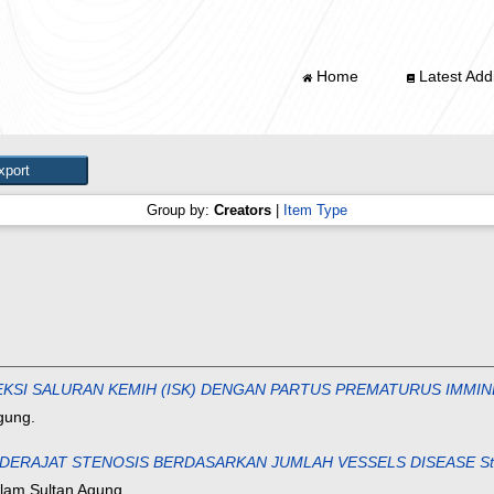
Home
Latest Addi
Group by:
Creators
|
Item Type
SI SALURAN KEMIH (ISK) DENGAN PARTUS PREMATURUS IMMINENS (S
gung.
JAT STENOSIS BERDASARKAN JUMLAH VESSELS DISEASE Studi Obs
slam Sultan Agung.