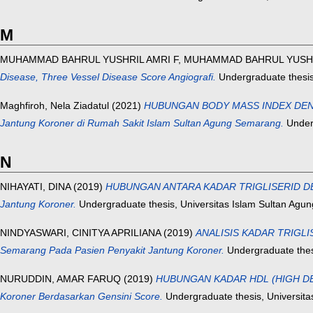
M
MUHAMMAD BAHRUL YUSHRIL AMRI F, MUHAMMAD BAHRUL YUSHR
Disease, Three Vessel Disease Score Angiografi.
Undergraduate thesis,
Maghfiroh, Nela Ziadatul
(2021)
HUBUNGAN BODY MASS INDEX DENGA
Jantung Koroner di Rumah Sakit Islam Sultan Agung Semarang.
Underg
N
NIHAYATI, DINA
(2019)
HUBUNGAN ANTARA KADAR TRIGLISERID DENG
Jantung Koroner.
Undergraduate thesis, Universitas Islam Sultan Agun
NINDYASWARI, CINITYA APRILIANA
(2019)
ANALISIS KADAR TRIGLIS
Semarang Pada Pasien Penyakit Jantung Koroner.
Undergraduate thesi
NURUDDIN, AMAR FARUQ
(2019)
HUBUNGAN KADAR HDL (HIGH DENS
Koroner Berdasarkan Gensini Score.
Undergraduate thesis, Universita