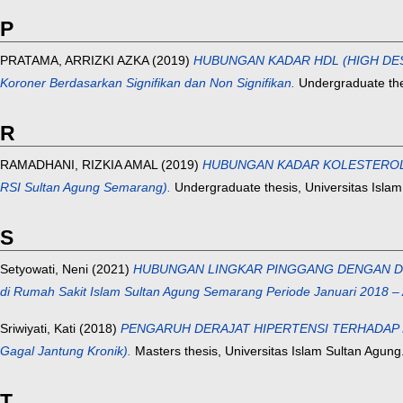
P
PRATAMA, ARRIZKI AZKA
(2019)
HUBUNGAN KADAR HDL (HIGH DESITY
Koroner Berdasarkan Signifikan dan Non Signifikan.
Undergraduate thes
R
RAMADHANI, RIZKIA AMAL
(2019)
HUBUNGAN KADAR KOLESTEROL TO
RSI Sultan Agung Semarang).
Undergraduate thesis, Universitas Islam
S
Setyowati, Neni
(2021)
HUBUNGAN LINGKAR PINGGANG DENGAN DERAJ
di Rumah Sakit Islam Sultan Agung Semarang Periode Januari 2018 –
Sriwiyati, Kati
(2018)
PENGARUH DERAJAT HIPERTENSI TERHADAP KA
Gagal Jantung Kronik).
Masters thesis, Universitas Islam Sultan Agung
T