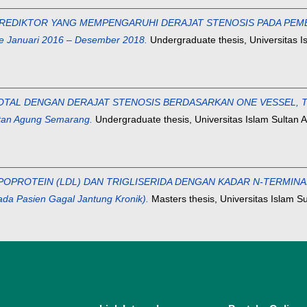
EDIKTOR YANG MEMPENGARUHI DERAJAT STENOSIS PADA PEMERIKS
de Januari 2016 – Desember 2018.
Undergraduate thesis, Universitas 
TAL DENGAN DERAJAT STENOSIS BERDASARKAN ONE VESSEL, T
ltan Agung Semarang.
Undergraduate thesis, Universitas Islam Sultan 
OPROTEIN (LDL) DAN TRIGLISERIDA DENGAN KADAR N-TERMINAL
 Pasien Gagal Jantung Kronik).
Masters thesis, Universitas Islam S