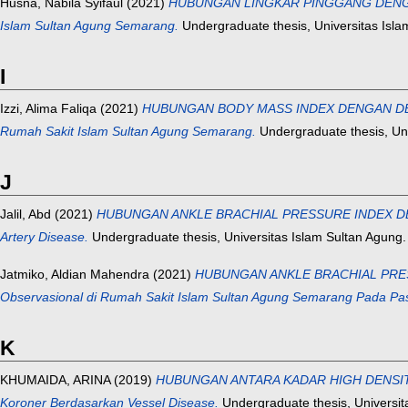
Husna, Nabila Syifaul
(2021)
HUBUNGAN LINGKAR PINGGANG DENGAN D
Islam Sultan Agung Semarang.
Undergraduate thesis, Universitas Isla
I
Izzi, Alima Faliqa
(2021)
HUBUNGAN BODY MASS INDEX DENGAN DERAJ
Rumah Sakit Islam Sultan Agung Semarang.
Undergraduate thesis, Uni
J
Jalil, Abd
(2021)
HUBUNGAN ANKLE BRACHIAL PRESSURE INDEX DENG
Artery Disease.
Undergraduate thesis, Universitas Islam Sultan Agung.
Jatmiko, Aldian Mahendra
(2021)
HUBUNGAN ANKLE BRACHIAL PRESS
Observasional di Rumah Sakit Islam Sultan Agung Semarang Pada Pas
K
KHUMAIDA, ARINA
(2019)
HUBUNGAN ANTARA KADAR HIGH DENSITY L
Koroner Berdasarkan Vessel Disease.
Undergraduate thesis, Universit