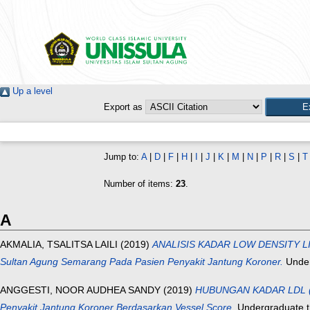
Up a level
Export as
Jump to:
A
|
D
|
F
|
H
|
I
|
J
|
K
|
M
|
N
|
P
|
R
|
S
|
T
Number of items:
23
.
A
AKMALIA, TSALITSA LAILI
(2019)
ANALISIS KADAR LOW DENSITY LI
Sultan Agung Semarang Pada Pasien Penyakit Jantung Koroner.
Under
ANGGESTI, NOOR AUDHEA SANDY
(2019)
HUBUNGAN KADAR LDL (L
Penyakit Jantung Koroner Berdasarkan Vessel Score.
Undergraduate th