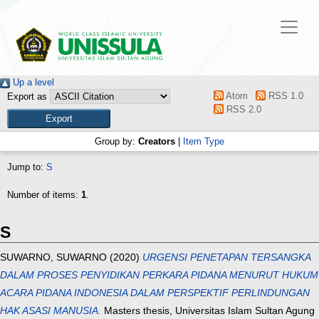
Up a level
Atom
RSS 1.0
Export as
RSS 2.0
Group by:
Creators
|
Item Type
Jump to:
S
Number of items:
1
.
S
SUWARNO, SUWARNO
(2020)
URGENSI PENETAPAN TERSANGKA
DALAM PROSES PENYIDIKAN PERKARA PIDANA MENURUT HUKUM
ACARA PIDANA INDONESIA DALAM PERSPEKTIF PERLINDUNGAN
HAK ASASI MANUSIA.
Masters thesis, Universitas Islam Sultan Agung