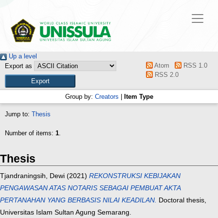
Up a level
Atom
RSS 1.0
Export as
RSS 2.0
Group by:
Creators
|
Item Type
Jump to:
Thesis
Number of items:
1
.
Thesis
Tjandraningsih, Dewi
(2021)
REKONSTRUKSI KEBIJAKAN
PENGAWASAN ATAS NOTARIS SEBAGAI PEMBUAT AKTA
PERTANAHAN YANG BERBASIS NILAI KEADILAN.
Doctoral thesis,
Universitas Islam Sultan Agung Semarang.