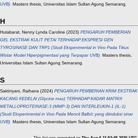
UVB).
Masters thesis, Universitas Islam Sultan Agung Semarang.
H
Hutabarat, Nenny Lynda Caroline
(2023)
PENGARUH PEMBERIAN
GEL EKSTRAK KULIT PETAI TERHADAP EKSPRESI GEN
TYROSINASE DAN TRP1 (Studi Eksperimental in Vivo Pada Tikus
Wistar Model Hiperpigmentasi yang Terpapar UVB).
Masters thesis,
Universitas Islam Sultan Agung Semarang.
S
Saktiriyani, Raihana
(2024)
PENGARUH PEMBERIAN KRIM EKSTRAK
KACANG KEDELAI (Glycine max) TERHADAP KADAR MATRIX
METALLOPROTEINASE-3 (MMP-3) DAN INTERLEUKIN-1 (IL-1)
(Studi Eksperimental in Vivo Pada Mencit Balb/c yang diinduksi sinar
UVB).
Masters thesis, Universitas Islam Sultan Agung Semarang.
This list was generated on
Thu Aug 6 11:53:45 2026 UTC
.