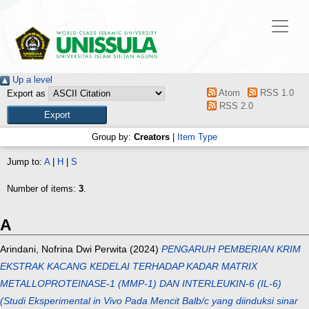
Up a level
Atom
RSS 1.0
Export as
RSS 2.0
Group by:
Creators
|
Item Type
Jump to:
A
|
H
|
S
Number of items:
3
.
A
Arindani, Nofrina Dwi Perwita
(2024)
PENGARUH PEMBERIAN KRIM
EKSTRAK KACANG KEDELAI TERHADAP KADAR MATRIX
METALLOPROTEINASE-1 (MMP-1) DAN INTERLEUKIN-6 (IL-6)
(Studi Eksperimental in Vivo Pada Mencit Balb/c yang diinduksi sinar