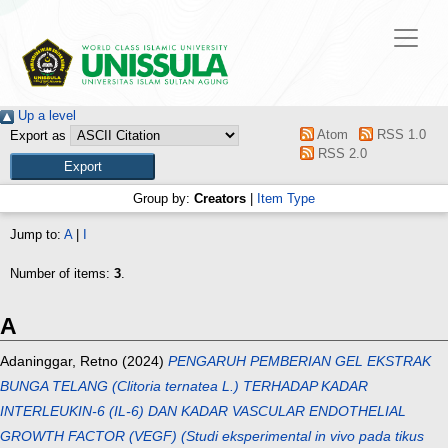
Up a level
Atom
RSS 1.0
Export as
RSS 2.0
Group by:
Creators
|
Item Type
Jump to:
A
|
I
Number of items:
3
.
A
Adaninggar, Retno
(2024)
PENGARUH PEMBERIAN GEL EKSTRAK
BUNGA TELANG (Clitoria ternatea L.) TERHADAP KADAR
INTERLEUKIN-6 (IL-6) DAN KADAR VASCULAR ENDOTHELIAL
GROWTH FACTOR (VEGF) (Studi eksperimental in vivo pada tikus