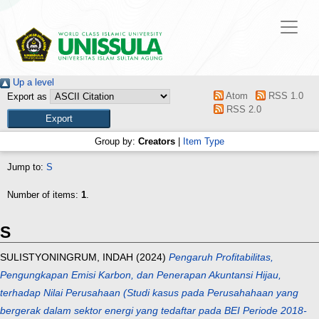
Up a level
Atom
RSS 1.0
Export as
RSS 2.0
Group by:
Creators
|
Item Type
Jump to:
S
Number of items:
1
.
S
SULISTYONINGRUM, INDAH
(2024)
Pengaruh Profitabilitas,
Pengungkapan Emisi Karbon, dan Penerapan Akuntansi Hijau,
terhadap Nilai Perusahaan (Studi kasus pada Perusahahaan yang
bergerak dalam sektor energi yang tedaftar pada BEI Periode 2018-