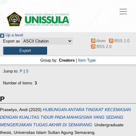
Up a level
Atom
RSS 1.0
Export as
RSS 2.0
Group by:
Creators
|
Item Type
Jump to:
P
|
S
Number of items:
3
.
P
Prasetyo, Andi
(2020)
HUBUNGAN ANTARA TINGKAT KECEMASAN
DENGAN KUALITAS TIDUR PADA MAHASISWA YANG SEDANG
MENGERJAKAN TUGAS AKHIR DI SEMARANG.
Undergraduate
thesis, Universitas Islam Sultan Agung Semarang.