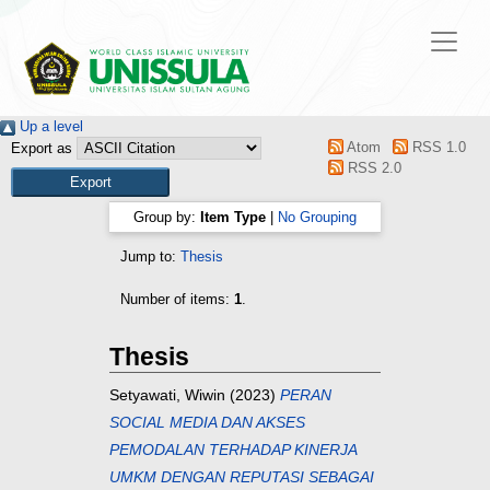
Up a level
Atom
RSS 1.0
Export as
RSS 2.0
Group by:
Item Type
|
No Grouping
Jump to:
Thesis
Number of items:
1
.
Thesis
Setyawati, Wiwin
(2023)
PERAN
SOCIAL MEDIA DAN AKSES
PEMODALAN TERHADAP KINERJA
UMKM DENGAN REPUTASI SEBAGAI