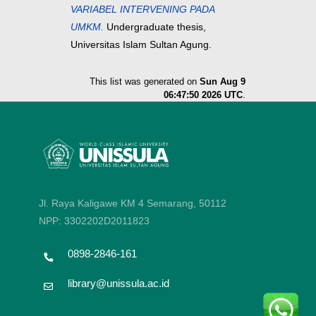
VARIABEL INTERVENING PADA
UMKM.
Undergraduate thesis,
Universitas Islam Sultan Agung.
This list was generated on
Sun Aug 9
06:47:50 2026 UTC
.
Jl. Raya Kaligawe KM 4 Semarang, 50112
NPP: 3302202D2011823
0898-2846-161
library@unissula.ac.id