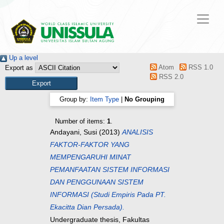
Up a level
Atom
RSS 1.0
Export as
RSS 2.0
Group by:
Item Type
|
No Grouping
Number of items:
1
.
Andayani, Susi
(2013)
ANALISIS
FAKTOR-FAKTOR YANG
MEMPENGARUHI MINAT
PEMANFAATAN SISTEM INFORMASI
DAN PENGGUNAAN SISTEM
INFORMASI (Studi Empiris Pada PT.
Ekacitta Dian Persada).
Undergraduate thesis, Fakultas