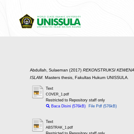
Abdullah, Sulaeman
(2017)
REKONSTRUKSI KEWENAN
ISLAM.
Masters thesis, Fakultas Hukum UNISSULA.
Text
COVER_1.pdf
Restricted to Repository staff only
Baca Disini (576kB)
File Pdf (576kB)
Text
ABSTRAK_1.pdf
Restricted to Repository staff only