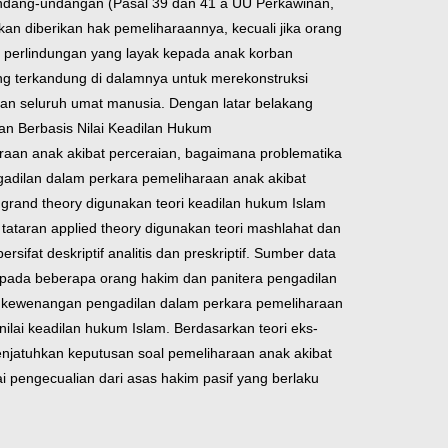
undang-undangan (Pasal 39 dan 41 a UU Perkawinan,
an diberikan hak pemeliharaannya, kecuali jika orang
perlindungan yang layak kepada anak korban
ang terkandung di dalamnya untuk merekonstruksi
an seluruh umat manusia. Dengan latar belakang
ian Berbasis Nilai Keadilan Hukum
aan anak akibat perceraian, bagaimana problematika
adilan dalam perkara pemeliharaan anak akibat
grand theory digunakan teori keadilan hukum Islam
 tataran applied theory digunakan teori mashlahat dan
ifat deskriptif analitis dan preskriptif. Sumber data
epada beberapa orang hakim dan panitera pengadilan
 kewenangan pengadilan dalam perkara pemeliharaan
lai keadilan hukum Islam. Berdasarkan teori eks-
enjatuhkan keputusan soal pemeliharaan anak akibat
i pengecualian dari asas hakim pasif yang berlaku