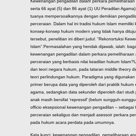
Kewenangan pengadilan dalam perkara pemeliharaan a
serta 66 ayat (5) dan 86 ayat (1) UU Peradilan Agama
tuanya mempersoalkannya dengan demikian pengadila
perceraian. Dalam hal ini tradisi hukum Islam memili
konsep-konsep hukum modern yang tidak hanya dituju
tersebut, penelitian ini diberi judul: “Rekonsrtuksi 
Islam”.
Permasalahan yang hendak dijawab, ialah: bag
kewenangan pengadilan dalam perkara pemeliharaan a
perceraian yang berbasis nilai keadilan hukum Islam?
U
dan teori negara hukum, pada tataran middle theory di
teori perlindungan hukum. Paradigma yang digunakan ada
primer berupa data yang diperoleh dari praktik huk
agama, sedangkan data sekunder diperoleh dari studi
anak masih bersifat ‘repressif’ (belum sungguh-sungg
officio eksepsional kewenangan pengadilan – sebagai 
perceraian sekaligus dan menjadi asessoir perkara per
pada hukum acara perdata pada umumnya.
Kata kunci: kewenangan pengadilan, pemeliharaan ana