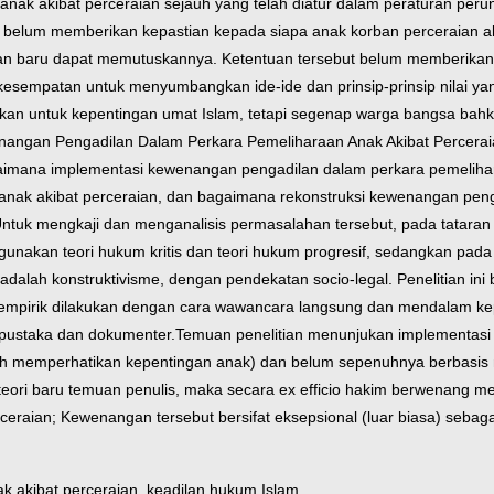
nak akibat perceraian sejauh yang telah diatur dalam peraturan per
) belum memberikan kepastian kepada siapa anak korban perceraian ak
n baru dapat memutuskannya. Ketentuan tersebut belum memberikan 
ki kesempatan untuk menyumbangkan ide-ide dan prinsip-prinsip nilai y
kan untuk kepentingan umat Islam, tetapi segenap warga bangsa bahk
Kewenangan Pengadilan Dalam Perkara Pemeliharaan Anak Akibat Percera
aimana implementasi kewenangan pengadilan dalam perkara pemelihar
nak akibat perceraian, dan bagaimana rekonstruksi kewenangan peng
ntuk mengkaji dan menganalisis permasalahan tersebut, pada tataran 
gunakan teori hukum kritis dan teori hukum progresif, sedangkan pada
lah konstruktivisme, dengan pendekatan socio-legal. Penelitian ini bers
um empirik dilakukan dengan cara wawancara langsung dan mendalam k
 pustaka dan dokumenter.
Temuan penelitian menunjukan implementasi
uh memperhatikan kepentingan anak) dan belum sepenuhnya berbasis ni
teori baru temuan penulis, maka secara ex efficio hakim berwenang m
ceraian; Kewenangan tersebut bersifat eksepsional (luar biasa) sebaga
k akibat perceraian, keadilan hukum Islam.