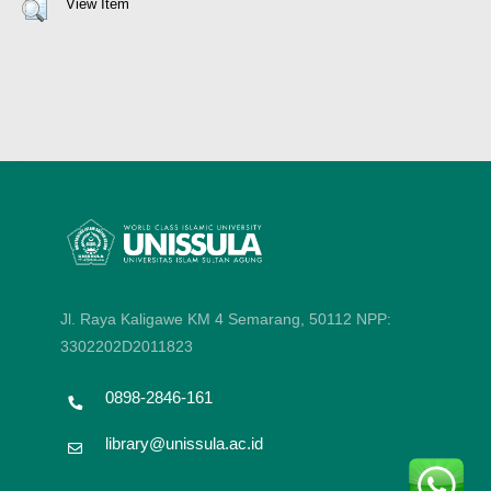
View Item
Jl. Raya Kaligawe KM 4 Semarang, 50112
NPP:
3302202D2011823
0898-2846-161
library@unissula.ac.id