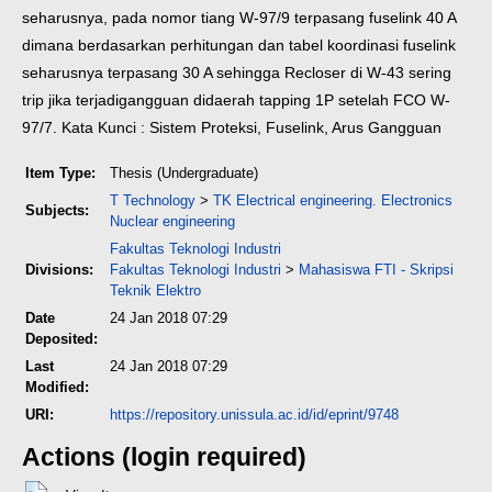
seharusnya, pada nomor tiang W-97/9 terpasang fuselink 40 A
dimana berdasarkan perhitungan dan tabel koordinasi fuselink
seharusnya terpasang 30 A sehingga Recloser di W-43 sering
trip jika terjadi
gangguan didaerah tapping 1P setelah FCO W-
97/7.
Kata Kunci : Sistem Proteksi, Fuselink, Arus Gangguan
Item Type:
Thesis (Undergraduate)
T Technology
>
TK Electrical engineering. Electronics
Subjects:
Nuclear engineering
Fakultas Teknologi Industri
Divisions:
Fakultas Teknologi Industri
>
Mahasiswa FTI - Skripsi
Teknik Elektro
Date
24 Jan 2018 07:29
Deposited:
Last
24 Jan 2018 07:29
Modified:
URI:
https://repository.unissula.ac.id/id/eprint/9748
Actions (login required)