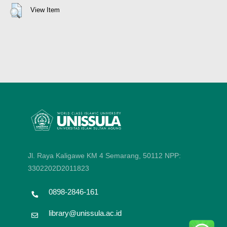
View Item
Jl. Raya Kaligawe KM 4 Semarang, 50112
NPP:
3302202D2011823
0898-2846-161
library@unissula.ac.id