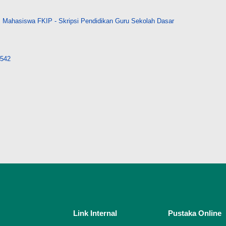
>
Mahasiswa FKIP - Skripsi Pendidikan Guru Sekolah Dasar
9542
Link Internal
Pustaka Online