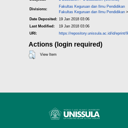
Fakultas Keguruan dan Ilmu Pendidikan
Divisions:
Fakultas Keguruan dan Ilmu Pendidikan
Date Deposited:
19 Jan 2018 03:06
Last Modified:
19 Jan 2018 03:06
URI:
https://repository.unissula.ac.id/id/eprint/
Actions (login required)
View Item