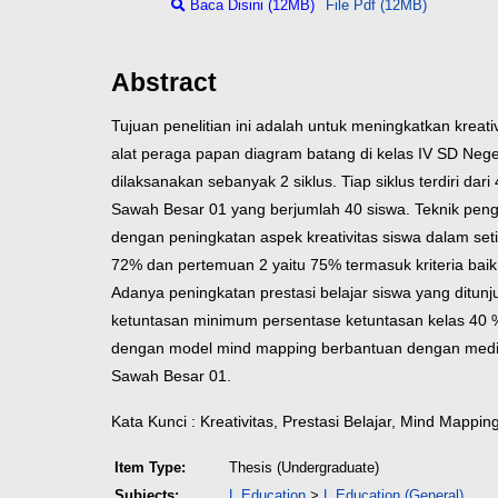
Baca Disini (12MB)
File Pdf (12MB)
Abstract
Tujuan penelitian ini adalah untuk meningkatkan krea
alat peraga papan diagram batang di kelas IV SD Nege
dilaksanakan sebanyak 2 siklus. Tiap siklus terdiri da
Sawah Besar 01 yang berjumlah 40 siswa. Teknik peng
dengan peningkatan aspek kreativitas siswa dalam set
72% dan pertemuan 2 yaitu 75% termasuk kriteria baik
Adanya peningkatan prestasi belajar siswa yang ditunj
ketuntasan minimum persentase ketuntasan kelas 40 %
dengan model mind mapping berbantuan dengan media a
Sawah Besar 01.
Kata Kunci : Kreativitas, Prestasi Belajar, Mind Mappin
Item Type:
Thesis (Undergraduate)
Subjects:
L Education
>
L Education (General)