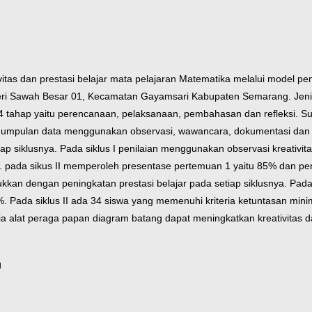
tivitas dan prestasi belajar mata pelajaran Matematika melalui mode
ri Sawah Besar 01, Kecamatan Gayamsari Kabupaten Semarang. Jenis pe
ri 4 tahap yaitu perencanaan, pelaksanaan, pembahasan dan refleksi. S
umpulan data menggunakan observasi, wawancara, dokumentasi dan tes
iap siklusnya. Pada siklus I penilaian menggunakan observasi kreativ
. pada sikus II memperoleh presentase pertemuan 1 yaitu 85% dan per
ukkan dengan peningkatan prestasi belajar pada setiap siklusnya. Pada
. Pada siklus II ada 34 siswa yang memenuhi kriteria ketuntasan mi
lat peraga papan diagram batang dapat meningkatkan kreativitas dan
g