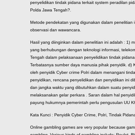
penyelidikan tindak pidana terkait system peradilan p
Polda Jawa Tengah?.
Metode pendekatan yang digunakan dalam penelitian 
observasi dan wawancara.
Hasil yang diinginkan dalam penelitian ini adalah : 1)
yang berhubungan dengan teknologi informasi, telekomu
Tengah dalam pelaksanaan penyelidikan tindak pidana j
Terbatasnya sumber daya manusia pihak penyidik. d) Ku
oleh penyidik Cyber crime Polri dalam menangani tind
penyidikan, rencana penyelidikan dan penyidikan ini d
dan jangka waktu yang dibutuhkan dalam suatu penyid
melaksanakan gelar perkara . Saran dalam hal penyidi
payung hukumnya pemerintah perlu pengusulan UU Khu
Kata Kunci : Penyidik Cyber Crime, Polri, Tindak Pidan
Online gambling games are very popular because gamblin
gambling. Various kinds of gambling include: Roulet, B