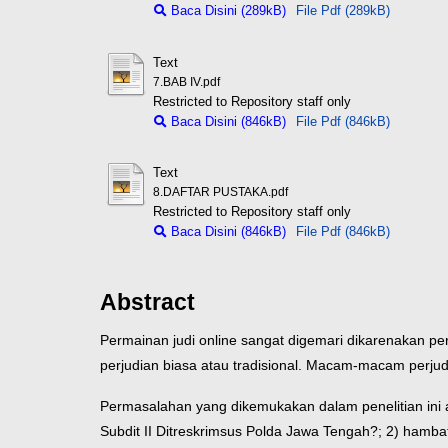
Baca Disini (289kB)
File Pdf (289kB)
Text
7.BAB IV.pdf
Restricted to Repository staff only
Baca Disini (846kB)
File Pdf (846kB)
Text
8.DAFTAR PUSTAKA.pdf
Restricted to Repository staff only
Baca Disini (846kB)
File Pdf (846kB)
Abstract
Permainan judi online sangat digemari dikarenakan p
perjudian biasa atau tradisional. Macam-macam perjud
Permasalahan yang dikemukakan dalam penelitian ini a
Subdit II Ditreskrimsus Polda Jawa Tengah?; 2) hamba