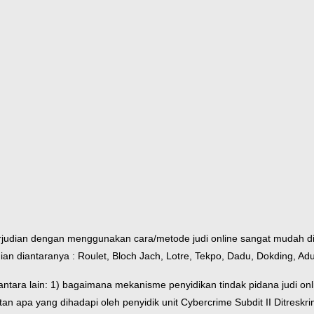
erjudian dengan menggunakan cara/metode judi online sangat mudah d
ian diantaranya : Roulet, Bloch Jach, Lotre, Tekpo, Dadu, Dokding, 
ntara lain: 1) bagaimana mekanisme penyidikan tindak pidana judi onli
tan apa yang dihadapi oleh penyidik unit Cybercrime Subdit II Ditres