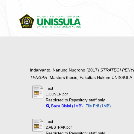
Indaryanto, Nanung Nugroho
(2017)
STRATEGI PENY
TENGAH.
Masters thesis, Fakultas Hukum UNISSULA.
Text
1.COVER.pdf
Restricted to Repository staff only
Baca Disini (1MB)
File Pdf (1MB)
Text
2.ABSTRAK.pdf
Restricted to Repository staff only