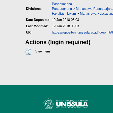
Pascasarjana
Divisions:
Pascasarjana
>
Mahasiswa Pascasarjana 
Fakultas Hukum
>
Mahasiswa Pascasarja
Date Deposited:
19 Jan 2018 03:03
Last Modified:
19 Jan 2018 03:03
URI:
https://repository.unissula.ac.id/id/eprint/
Actions (login required)
View Item