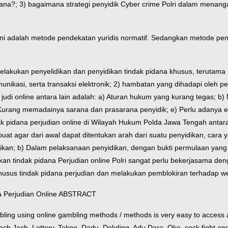
idana?; 3) bagaimana strategi penyidik Cyber crime Polri dalam menang
ini adalah metode pendekatan yuridis normatif. Sedangkan metode p
 melakukan penyelidikan dan penyidikan tindak pidana khusus, terutama
nikasi, serta transaksi elektronik; 2) hambatan yang dihadapi oleh p
udi online antara lain adalah: a) Aturan hukum yang kurang tegas; b) 
rang memadainya sarana dan prasarana penyidik; e) Perlu adanya evalu
ak pidana perjudian online di Wilayah Hukum Polda Jawa Tengah antar
ibuat agar dari awal dapat ditentukan arah dari suatu penyidikan, cara
ikan; b) Dalam pelaksanaan penyidikan, dengan bukti permulaan yang 
kan tindak pidana Perjudian online Polri sangat perlu bekerjasama de
sus tindak pidana perjudian dan melakukan pemblokiran terhadap we
a Perjudian Online
ABSTRACT
g using online gambling methods / methods is very easy to access and 
loch Jach, Lottery, Tekpo, Dadu, Dokding, Adu Dara, Oke, cock fight and