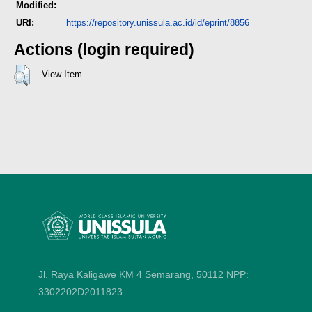
Modified:
URI:
https://repository.unissula.ac.id/id/eprint/8856
Actions (login required)
View Item
Jl. Raya Kaligawe KM 4 Semarang, 50112
NPP:
3302202D2011823