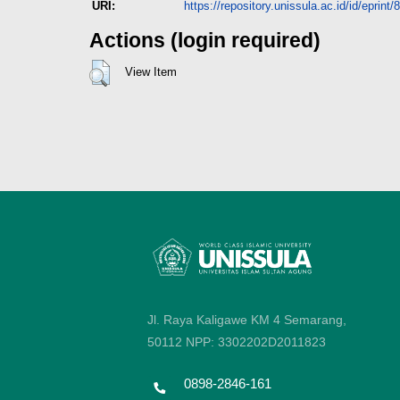
URI:
https://repository.unissula.ac.id/id/eprint/
Actions (login required)
View Item
Jl. Raya Kaligawe KM 4 Semarang,
50112
NPP: 3302202D2011823
0898-2846-161