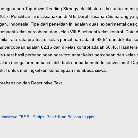
h penggunaan Top-down Reading Straegy efektif atau tidak untuk me
017. Penelitian ini dilaksanakan di MTs Darul Hasanah Semarang yang
 Indonesia. Tipe dari penelitian ini adalah quasi experimental design.
bagai kelas percobaan dan kelas VIII B sebagai kelas kontrol. Data di
ilai rata-rata pre-test di kelas percobaan adalah 49,54 dan di kelas k
elas percobaan adalah 62.16 dan dikelas kontrol adalah 50.46. Hasil 
is t-test hasil perbandingan post-test antar kelas percobaan dan kelas 
dalam mengajar membaca lebih baik daripada metode konvesional. Dapa
ektif untuk meningkatkan kemampuan membaca siswa.
rehension dan Descriptive Text
ahasiswa FBSB - Skripsi Pendidikan Bahasa Inggris