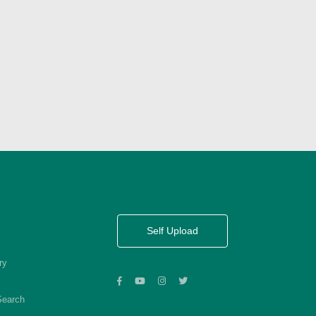
Self Upload
ry
Search