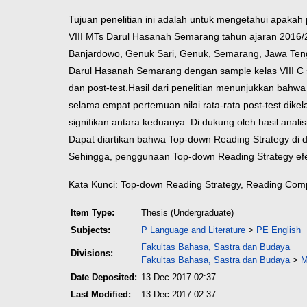
Tujuan penelitian ini adalah untuk mengetahui apaka
VIII MTs Darul Hasanah Semarang tahun ajaran 2016/2
Banjardowo, Genuk Sari, Genuk, Semarang, Jawa Tengah,
Darul Hasanah Semarang dengan sample kelas VIII C se
dan post-test.
Hasil dari penelitian menunjukkan bahwa n
selama empat pertemuan nilai rata-rata post-test dik
signifikan antara keduanya. Di dukung oleh hasil analis
Dapat diartikan bahwa Top-down Reading Strategy di 
Sehingga, penggunaan Top-down Reading Strategy ef
Kata Kunci: Top-down Reading Strategy, Reading Comp
Item Type:
Thesis (Undergraduate)
Subjects:
P Language and Literature
>
PE English
Fakultas Bahasa, Sastra dan Budaya
Divisions:
Fakultas Bahasa, Sastra dan Budaya
>
M
Date Deposited:
13 Dec 2017 02:37
Last Modified:
13 Dec 2017 02:37