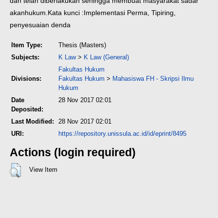
dan telah diberlakukan sehingga membuat masyarakat sadar
akanhukum.
Kata kunci :Implementasi Perma, Tipiring,
penyesuaian denda
Item Type:
Thesis (Masters)
Subjects:
K Law
>
K Law (General)
Fakultas Hukum
Divisions:
Fakultas Hukum
>
Mahasiswa FH - Skripsi Ilmu
Hukum
Date
28 Nov 2017 02:01
Deposited:
Last Modified:
28 Nov 2017 02:01
URI:
https://repository.unissula.ac.id/id/eprint/8495
Actions (login required)
View Item