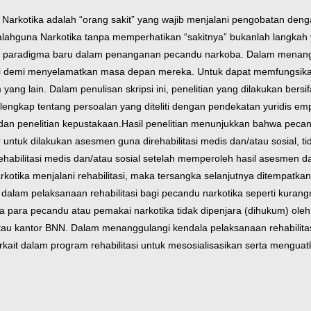
arkotika adalah “orang sakit” yang wajib menjalani pengobatan den
yalahguna Narkotika tanpa memperhatikan “sakitnya” bukanlah langka
da paradigma baru dalam penanganan pecandu narkoba. Dalam menan
itasi demi menyelamatkan masa depan mereka. Untuk dapat memfungs
 yang lain.
Dalam penulisan skripsi ini, penelitian yang dilakukan bersifa
engkap tentang persoalan yang diteliti dengan pendekatan yuridis emp
dan penelitian kepustakaan.
Hasil penelitian menunjukkan bahwa pecan
 untuk dilakukan asesmen guna direhabilitasi medis dan/atau sosial, t
habilitasi medis dan/atau sosial setelah memperoleh hasil asesmen da
tika menjalani rehabilitasi, maka tersangka selanjutnya ditempatkan
la dalam pelaksanaan rehabilitasi bagi pecandu narkotika seperti ku
ara pecandu atau pemakai narkotika tidak dipenjara (dihukum) oleh p
tau kantor BNN. Dalam menanggulangi kendala pelaksanaan rehabilita
terkait dalam program rehabilitasi untuk mesosialisasikan serta men