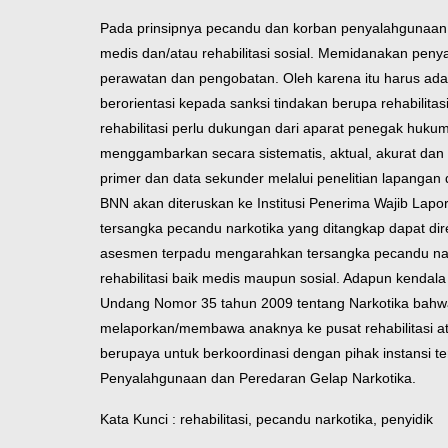
Pada prinsipnya pecandu dan korban penyalahgunaan N
medis dan/atau rehabilitasi sosial. Memidanakan pen
perawatan dan pengobatan. Oleh karena itu harus a
berorientasi kepada sanksi tindakan berupa rehabil
rehabilitasi perlu dukungan dari aparat penegak hukum
menggambarkan secara sistematis, aktual, akurat dan l
primer dan data sekunder melalui penelitian lapangan 
BNN akan diteruskan ke Institusi Penerima Wajib Lapor
tersangka pecandu narkotika yang ditangkap dapat dire
asesmen terpadu mengarahkan tersangka pecandu narko
rehabilitasi baik medis maupun sosial. Adapun kenda
Undang Nomor 35 tahun 2009 tentang Narkotika bahwa p
melaporkan/membawa anaknya ke pusat rehabilitasi a
berupaya untuk berkoordinasi dengan pihak instansi 
Penyalahgunaan dan Peredaran Gelap Narkotika.
Kata Kunci : rehabilitasi, pecandu narkotika, penyidik