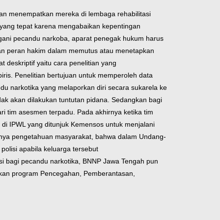
gan menempatkan mereka di lembaga rehabilitasi
h yang tepat karena mengabaikan kepentingan
gani pecandu narkoba, aparat penegak hukum harus
ikan peran hakim dalam memutus atau menetapkan
t deskriptif yaitu cara penelitian yang
iris. Penelitian bertujuan untuk memperoleh data
du narkotika yang melaporkan diri secara sukarela ke
idak akan dilakukan tuntutan pidana. Sedangkan bagi
ri tim asesmen terpadu. Pada akhirnya ketika tim
 di IPWL yang ditunjuk Kemensos untuk menjalani
rangnya pengetahuan masyarakat, bahwa dalam Undang-
olisi apabila keluarga tersebut
si bagi pecandu narkotika, BNNP Jawa Tengah pun
guatkan program Pencegahan, Pemberantasan,