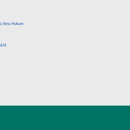
si Ilmu Hukum
8474