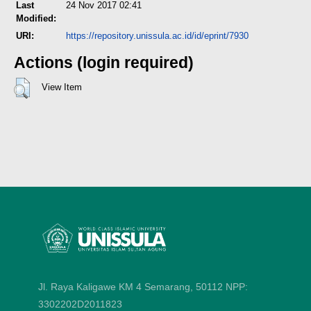
Last
24 Nov 2017 02:41
Modified:
URI:
https://repository.unissula.ac.id/id/eprint/7930
Actions (login required)
View Item
Jl. Raya Kaligawe KM 4 Semarang, 50112
NPP:
3302202D2011823