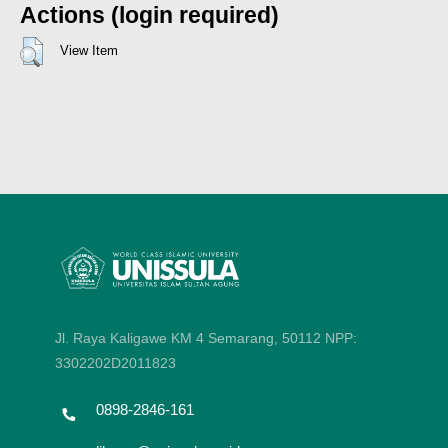
Actions (login required)
View Item
Jl. Raya Kaligawe KM 4 Semarang, 50112
NPP:
3302202D2011823
0898-2846-161