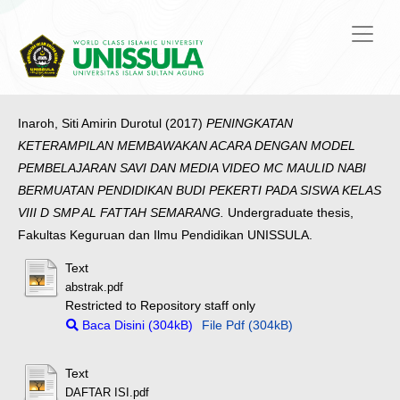
Inaroh, Siti Amirin Durotul
(2017)
PENINGKATAN
KETERAMPILAN MEMBAWAKAN ACARA DENGAN MODEL
PEMBELAJARAN SAVI DAN MEDIA VIDEO MC MAULID NABI
BERMUATAN PENDIDIKAN BUDI PEKERTI PADA SISWA KELAS
VIII D SMP AL FATTAH SEMARANG.
Undergraduate thesis,
Fakultas Keguruan dan Ilmu Pendidikan UNISSULA.
Text
abstrak.pdf
Restricted to Repository staff only
Baca Disini (304kB)
File Pdf (304kB)
Text
DAFTAR ISI.pdf