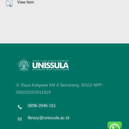
View Item
Jl. Raya Kaligawe KM 4 Semarang, 50112
NPP:
3302202D2011823
0898-2846-161
library@unissula.ac.id