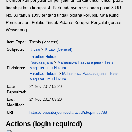
Memberikan penyuluhan-penyuluhan terkait unsur-unsur pada
tindak pidana korupsi. 4. Perlu adanya revisi pada pasal 3 UU
No. 39 tahun 1999 tentang tindak pidana korupsi.
Kata Kunci :
Pemidanaan, Pelaku Tindak Pidana, Korupsi, Penyalahgunaan
Wewenang
Item Type:
Thesis (Masters)
Subjects:
K Law
>
K Law (General)
Fakultas Hukum
Pascasarjana
>
Mahasiswa Pascasarjana - Tesis
Divisions:
Magister Ilmu Hukum
Fakultas Hukum
>
Mahasiswa Pascasarjana - Tesis
Magister Ilmu Hukum
Date
24 Nov 2017 03:20
Deposited:
Last
24 Nov 2017 03:20
Modified:
URI:
https://repository.unissula.ac.id/id/eprint/7788
Actions (login required)