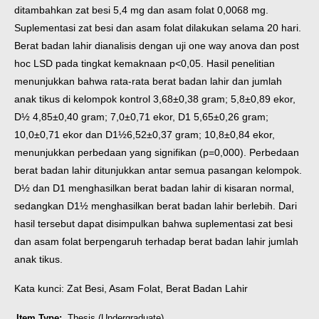
ditambahkan zat besi 5,4 mg dan asam folat 0,0068 mg.
Suplementasi zat besi dan asam folat dilakukan selama 20 hari.
Berat badan lahir dianalisis dengan uji one way anova dan post
hoc LSD pada tingkat kemaknaan p<0,05.
Hasil penelitian
menunjukkan bahwa rata-rata berat badan lahir dan jumlah
anak tikus di kelompok kontrol 3,68±0,38 gram; 5,8±0,89 ekor,
D½ 4,85±0,40 gram; 7,0±0,71 ekor, D1 5,65±0,26 gram;
10,0±0,71 ekor dan D1½6,52±0,37 gram; 10,8±0,84 ekor,
menunjukkan perbedaan yang signifikan (p=0,000). Perbedaan
berat badan lahir ditunjukkan antar semua pasangan kelompok.
D½ dan D1 menghasilkan berat badan lahir di kisaran normal,
sedangkan D1½ menghasilkan berat badan lahir berlebih.
Dari
hasil tersebut dapat disimpulkan bahwa suplementasi zat besi
dan asam folat berpengaruh terhadap berat badan lahir jumlah
anak tikus.
Kata kunci: Zat Besi, Asam Folat, Berat Badan Lahir
Item Type:
Thesis (Undergraduate)