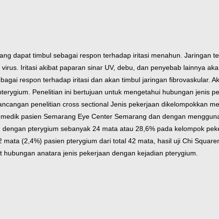
ng dapat timbul sebagai respon terhadap iritasi menahun. Jaringan ters
eksi virus. Iritasi akibat paparan sinar UV, debu, dan penyebab lainnya 
 ini sebagai respon terhadap iritasi dan akan timbul jaringan fibrovaskula
pterygium. Penelitian ini bertujuan untuk mengetahui hubungan jenis p
cangan penelitian cross sectional Jenis pekerjaan dikelompokkan men
kam medik pasien Semarang Eye Center Semarang dan dengan menggu
en dengan pterygium sebanyak 24 mata atau 28,6% pada kelompok peker
mata (2,4%) pasien pterygium dari total 42 mata, hasil uji Chi Squ
at hubungan anatara jenis pekerjaan dengan kejadian pterygium.