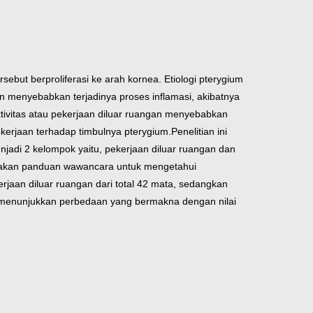
ebut berproliferasi ke arah kornea. Etiologi pterygium
akan menyebabkan terjadinya proses inflamasi, akibatnya
r. Aktivitas atau pekerjaan diluar ruangan menyebabkan
ekerjaan terhadap timbulnya pterygium.
Penelitian ini
jadi 2 kelompok yaitu, pekerjaan diluar ruangan dan
nakan panduan wawancara untuk mengetahui
jaan diluar ruangan dari total 42 mata, sedangkan
aremenunjukkan perbedaan yang bermakna dengan nilai