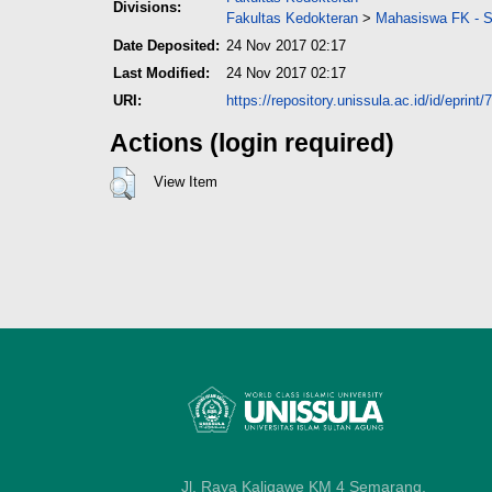
Divisions:
Fakultas Kedokteran
>
Mahasiswa FK - Sk
Date Deposited:
24 Nov 2017 02:17
Last Modified:
24 Nov 2017 02:17
URI:
https://repository.unissula.ac.id/id/eprint/
Actions (login required)
View Item
Jl. Raya Kaligawe KM 4 Semarang,