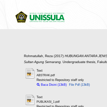
Rohmatullah, Reza
(2017)
HUBUNGAN ANTARA JENIS P
Sultan Agung Semarang.
Undergraduate thesis, Fakul
Text
ABSTRAK.pdf
Restricted to Repository staff only
Baca Disini (13kB)
File Pdf (13kB)
Text
PUBLIKASI_1.pdf
Restricted to Repository staff only