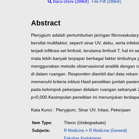
Baca Disini (289kB)
File Pdf (289kB)
Abstract
Pterygium adalah pertumbuhan jaringan fibrovaskularya
bersifat multifaktor, seperti sinar UV, debu, serta inf
terjadi infiltrasi sel limfosit, terutama limfosit T, hal
mata lebih banyak terpapar berbagai faktor timbulnya 
menggunakan metode observasional analitik dengan ran
di dalam ruangan. Responden diambil dari data re
memenuhi kriteria inklusi.
Hasil penelitian jumlah pasi
pada kelompok pekerjaan didalam ruangan sebanyak 2 
p=0,000.
Kesimpulan penelitian ini menunjukan terdap
Kata Kunci : Pterygium, Sinar UV, Iritasi, Pekerjaan
Item Type:
Thesis (Undergraduate)
Subjects:
R Medicine
>
R Medicine (General)
Fakultas Kedokteran