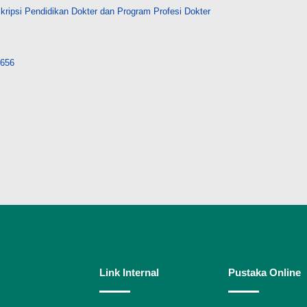
ripsi Pendidikan Dokter dan Program Profesi Dokter
7656
Link Internal
Pustaka Online