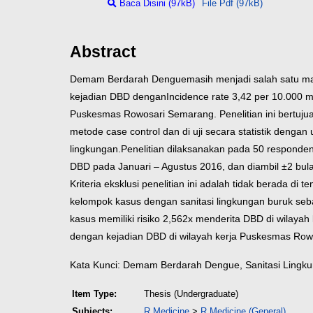
Baca Disini (97kB)
File Pdf (97kB)
Abstract
Demam Berdarah Denguemasih menjadi salah satu masa
kejadian DBD denganIncidence rate 3,42 per 10.000 ma
Puskesmas Rowosari Semarang. Penelitian ini bertuju
metode case control dan di uji secara statistik dengan 
lingkungan.Penelitian dilaksanakan pada 50 responden 
DBD pada Januari – Agustus 2016, dan diambil ±2 bula
Kriteria eksklusi penelitian ini adalah tidak berada di
kelompok kasus dengan sanitasi lingkungan buruk se
kasus memiliki risiko 2,562x menderita DBD di wilayah
dengan kejadian DBD di wilayah kerja Puskesmas Rowo
Kata Kunci: Demam Berdarah Dengue, Sanitasi Ling
Item Type:
Thesis (Undergraduate)
Subjects:
R Medicine
>
R Medicine (General)