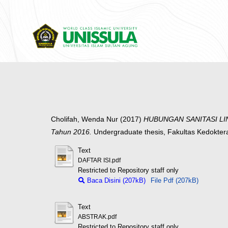
Cholifah, Wenda Nur
(2017)
HUBUNGAN SANITASI LIN
Tahun 2016.
Undergraduate thesis, Fakultas Kedokte
Text
DAFTAR ISI.pdf
Restricted to Repository staff only
Baca Disini (207kB)
File Pdf (207kB)
Text
ABSTRAK.pdf
Restricted to Repository staff only