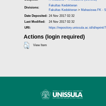
Fakultas Kedokteran
Divisions:
Fakultas Kedokteran
>
Mahasiswa FK - Sk
Date Deposited:
24 Nov 2017 02:32
Last Modified:
24 Nov 2017 02:32
URI:
https://repository.unissula.ac.id/id/eprint/
Actions (login required)
View Item