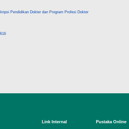
ripsi Pendidikan Dokter dan Program Profesi Dokter
7616
Link Internal
Pustaka Online