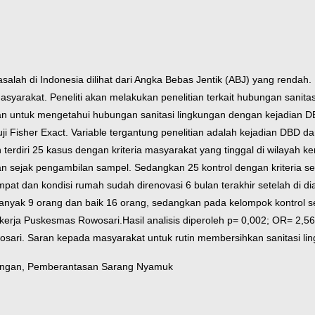
lah di Indonesia dilihat dari Angka Bebas Jentik (ABJ) yang rendah
syarakat. Peneliti akan melakukan penelitian terkait hubungan sanitas
an untuk mengetahui hubungan sanitasi lingkungan dengan kejadian D
uji Fisher Exact. Variable tergantung penelitian adalah kejadian DBD da
terdiri 25 kasus dengan kriteria masyarakat yang tinggal di wilayah k
n sejak pengambilan sampel. Sedangkan 25 kontrol dengan kriteria se
 tempat dan kondisi rumah sudah direnovasi 6 bulan terakhir setelah di d
banyak 9 orang dan baik 16 orang, sedangkan pada kelompok kontrol 
 kerja Puskesmas Rowosari.Hasil analisis diperoleh p= 0,002; OR= 2,56
sari. Saran kepada masyarakat untuk rutin membersihkan sanitasi lin
kungan, Pemberantasan Sarang Nyamuk