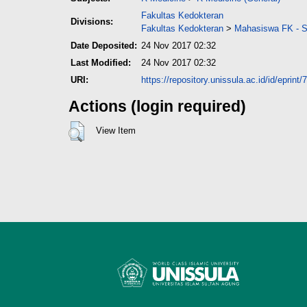
Fakultas Kedokteran
Divisions:
Fakultas Kedokteran
>
Mahasiswa FK - Sk
Date Deposited:
24 Nov 2017 02:32
Last Modified:
24 Nov 2017 02:32
URI:
https://repository.unissula.ac.id/id/eprint/
Actions (login required)
View Item