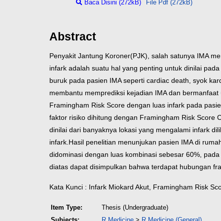
Baca Disini (272kB)
File Pdf (272kB)
Abstract
Penyakit Jantung Koroner(PJK), salah satunya IMA me
infark adalah suatu hal yang penting untuk dinilai pa
buruk pada pasien IMA seperti cardiac death, syok k
membantu memprediksi kejadian IMA dan bermanfaat u
Framingham Risk Score dengan luas infark pada pasi
faktor risiko dihitung dengan Framingham Risk Score Ca
dinilai dari banyaknya lokasi yang mengalami infark dili
infark.
Hasil penelitian menunjukan pasien IMA di rumah
didominasi dengan luas kombinasi sebesar 60%, pada ta
diatas dapat disimpulkan bahwa terdapat hubungan fr
Kata Kunci : Infark Miokard Akut, Framingham Risk Sco
Item Type:
Thesis (Undergraduate)
Subjects:
R Medicine
>
R Medicine (General)