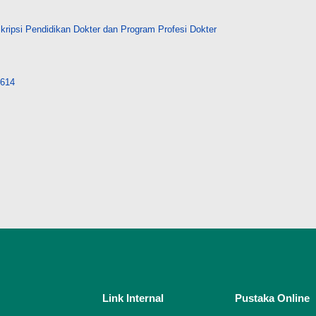
ripsi Pendidikan Dokter dan Program Profesi Dokter
7614
Link Internal
Pustaka Online