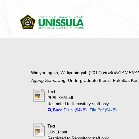
Widiyaningsih, Widiyaningsih
(2017)
HUBUNGAN FRAMI
Agung Semarang.
Undergraduate thesis, Fakultas Ke
Text
PUBLIKASI.pdf
Restricted to Repository staff only
Baca Disini (94kB)
File Pdf (94kB)
Text
COVER.pdf
Restricted to Repository staff only