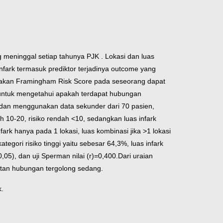
 meninggal setiap tahunya PJK . Lokasi dan luas
infark termasuk prediktor terjadinya outcome yang
gunakan Framingham Risk Score pada seseorang dapat
 untuk mengetahui apakah terdapat hubungan
l dan menggunakan data sekunder dari 70 pasien,
ah 10-20, risiko rendah <10, sedangkan luas infark
nfark hanya pada 1 lokasi, luas kombinasi jika >1 lokasi
gori risiko tinggi yaitu sebesar 64,3%, luas infark
05), dan uji Sperman nilai (r)=0,400.
Dari uraian
atan hubungan tergolong sedang.
k.