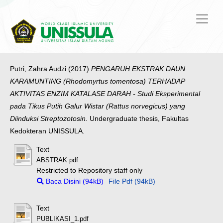
Putri, Zahra Audzi
(2017)
PENGARUH EKSTRAK DAUN
KARAMUNTING (Rhodomyrtus tomentosa) TERHADAP
AKTIVITAS ENZIM KATALASE DARAH - Studi Eksperimental
pada Tikus Putih Galur Wistar (Rattus norvegicus) yang
Diinduksi Streptozotosin.
Undergraduate thesis, Fakultas
Kedokteran UNISSULA.
Text
ABSTRAK.pdf
Restricted to Repository staff only
Baca Disini (94kB)
File Pdf (94kB)
Text
PUBLIKASI_1.pdf