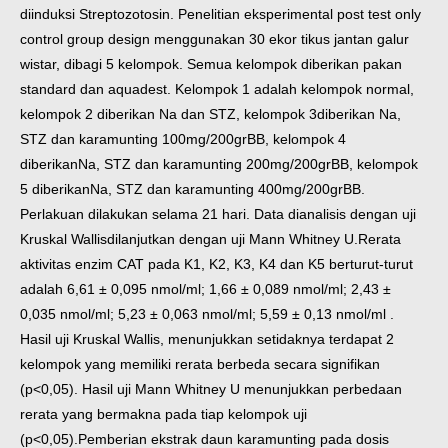
diinduksi Streptozotosin.
Penelitian eksperimental post test only
control group design menggunakan 30 ekor tikus jantan galur
wistar, dibagi 5 kelompok. Semua kelompok diberikan pakan
standard dan aquadest. Kelompok 1 adalah kelompok normal,
kelompok 2 diberikan Na dan STZ, kelompok 3diberikan Na,
STZ dan karamunting 100mg/200grBB, kelompok 4
diberikanNa, STZ dan karamunting 200mg/200grBB, kelompok
5 diberikanNa, STZ dan karamunting 400mg/200grBB.
Perlakuan dilakukan selama 21 hari. Data dianalisis dengan uji
Kruskal Wallisdilanjutkan dengan uji Mann Whitney U.
Rerata
aktivitas enzim CAT pada K1, K2, K3, K4 dan K5 berturut-turut
adalah 6,61 ± 0,095 nmol/ml; 1,66 ± 0,089 nmol/ml; 2,43 ±
0,035 nmol/ml; 5,23 ± 0,063 nmol/ml; 5,59 ± 0,13 nmol/ml .
Hasil uji Kruskal Wallis, menunjukkan setidaknya terdapat 2
kelompok yang memiliki rerata berbeda secara signifikan
(p<0,05). Hasil uji Mann Whitney U menunjukkan perbedaan
rerata yang bermakna pada tiap kelompok uji
(p<0,05).Pemberian ekstrak daun karamunting pada dosis