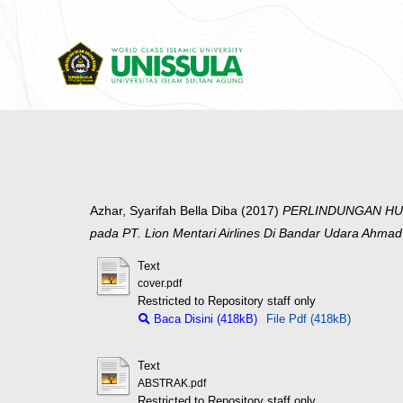
Azhar, Syarifah Bella Diba
(2017)
PERLINDUNGAN HU
pada PT. Lion Mentari Airlines Di Bandar Udara Ahma
Text
cover.pdf
Restricted to Repository staff only
Baca Disini (418kB)
File Pdf (418kB)
Text
ABSTRAK.pdf
Restricted to Repository staff only