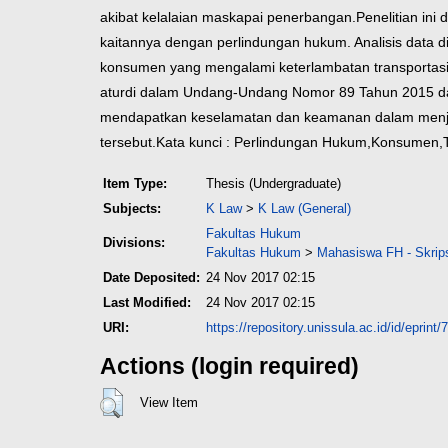
akibat kelalaian maskapai penerbangan.
Penelitian in
kaitannya dengan perlindungan hukum. Analisis data dil
konsumen yang mengalami keterlambatan transportasi
aturdi dalam Undang-Undang Nomor 89 Tahun 2015 
mendapatkan keselamatan dan keamanan dalam menjala
tersebut.
Kata kunci : Perlindungan Hukum,Konsumen,T
Item Type:
Thesis (Undergraduate)
Subjects:
K Law
>
K Law (General)
Fakultas Hukum
Divisions:
Fakultas Hukum
>
Mahasiswa FH - Skrip
Date Deposited:
24 Nov 2017 02:15
Last Modified:
24 Nov 2017 02:15
URI:
https://repository.unissula.ac.id/id/eprint/
Actions (login required)
View Item