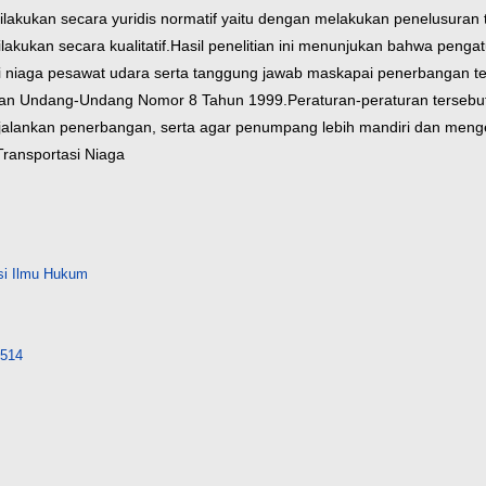
i dilakukan secara yuridis normatif yaitu dengan melakukan penelusur
akukan secara kualitatif.
Hasil penelitian ini menunjukan bahwa peng
 niaga pesawat udara serta tanggung jawab maskapai penerbangan te
dan Undang-Undang Nomor 8 Tahun 1999.
Peraturan-peraturan terseb
nkan penerbangan, serta agar penumpang lebih mandiri dan mengetah
ransportasi Niaga
si Ilmu Hukum
7514