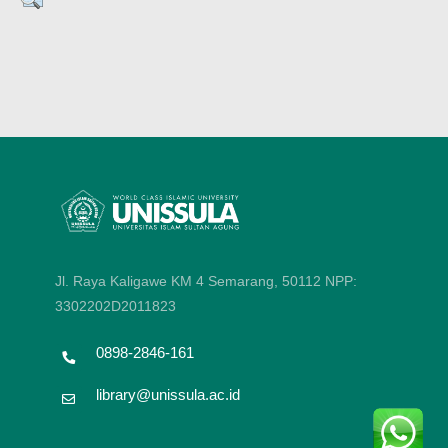
Jl. Raya Kaligawe KM 4 Semarang, 50112
NPP:
3302202D2011823
0898-2846-161
library@unissula.ac.id