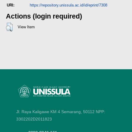
URI:
https://repository.unissula.ac.id/id/eprint/7308
Actions (login required)
View Item
Jl. Raya Kaligawe KM 4 Semarang, 50112
NPP:
3302202D2011823