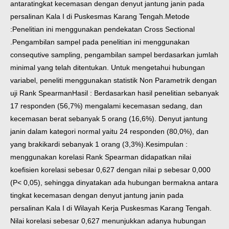
antaratingkat kecemasan dengan denyut jantung janin pada
persalinan Kala I di Puskesmas Karang Tengah.
Metode
:Penelitian ini menggunakan pendekatan Cross Sectional
.Pengambilan sampel pada penelitian ini menggunakan
consequtive sampling, pengambilan sampel berdasarkan jumlah
minimal yang telah ditentukan. Untuk mengetahui hubungan
variabel, peneliti menggunakan statistik Non Parametrik dengan
uji Rank Spearman
Hasil : Berdasarkan hasil penelitian sebanyak
17 responden (56,7%) mengalami kecemasan sedang, dan
kecemasan berat sebanyak 5 orang (16,6%). Denyut jantung
janin dalam kategori normal yaitu 24 responden (80,0%), dan
yang brakikardi sebanyak 1 orang (3,3%).
Kesimpulan :
menggunakan korelasi Rank Spearman didapatkan nilai
koefisien korelasi sebesar 0,627 dengan nilai p sebesar 0,000
(P< 0,05), sehingga dinyatakan ada hubungan bermakna antara
tingkat kecemasan dengan denyut jantung janin pada
persalinan Kala I di Wilayah Kerja Puskesmas Karang Tengah.
Nilai korelasi sebesar 0,627 menunjukkan adanya hubungan