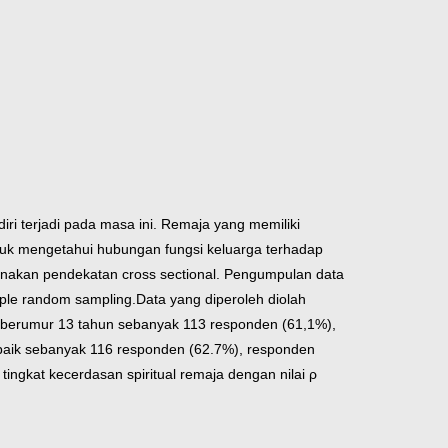
ri terjadi pada masa ini. Remaja yang memiliki
ntuk mengetahui hubungan fungsi keluarga terhadap
gunakan pendekatan cross sectional. Pengumpulan data
le random sampling.Data yang diperoleh diolah
en berumur 13 tahun sebanyak 113 responden (61,1%),
baik sebanyak 116 responden (62.7%), responden
ingkat kecerdasan spiritual remaja dengan nilai ρ