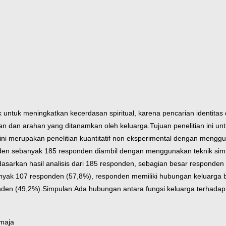
ntuk meningkatkan kecerdasan spiritual, karena pencarian identitas di
an dan arahan yang ditanamkan oleh keluarga.Tujuan penelitian ini u
 ini merupakan penelitian kuantitatif non eksperimental dengan meng
en sebanyak 185 responden diambil dengan menggunakan teknik simp
rdasarkan hasil analisis dari 185 responden, sebagian besar respond
nyak 107 responden (57,8%), responden memiliki hubungan keluarga 
nden (49,2%).
Simpulan:Ada hubungan antara fungsi keluarga terhadap t
emaja