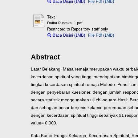
Baca Disini (1MB)
File Pdf (1MB)
Text
Daftar Pustaka_1.pdf
Restricted to Repository staff only
Baca Disini (1MB)
File Pdf (1MB)
Abstract
Latar Belakang: Masa remaja merupakan waktu terbaik u
kecerdasan spiritual yang tinggi mendapatkan bimbing
tingkat kecerdasan spiritual remaja.
Metode: Penelitian
dengan penyebaran kuesioner, dengan jumlah respond
secara statistik menggunakan uji chi-square.
Hasil: Be
dan sebagian besar berjenis kelamin perempuan seba
dengan kecerdasan spiritual tinggi sebanyak 91 respo
value= 0,000.
Kata Kunci: Fungsi Keluarga, Kecerdasan Spiritual, R