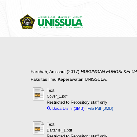
Farohah, Anissaul
(2017)
HUBUNGAN FUNGSI KELUA
Fakultas Ilmu Keperawatan UNISSULA.
Text
Cover_1.pdf
Restricted to Repository staff only
Baca Disini (3MB)
File Pdf (3MB)
Text
Daftar Isi_1.pdf
Restricted to Repository staff only