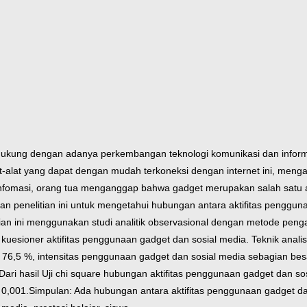
idukung dengan adanya perkembangan teknologi komunikasi dan infor
-alat yang dapat dengan mudah terkoneksi dengan internet ini, menga
fomasi, orang tua menganggap bahwa gadget merupakan salah satu al
an penelitian ini untuk mengetahui hubungan antara aktifitas penggun
tian ini menggunakan studi analitik observasional dengan metode pe
sioner aktifitas penggunaan gadget dan sosial media. Teknik analis
76,5 %, intensitas penggunaan gadget dan sosial media sebagian besa
Dari hasil Uji chi square hubungan aktifitas penggunaan gadget dan so
 0,001.
Simpulan: Ada hubungan antara aktifitas penggunaan gadget dan