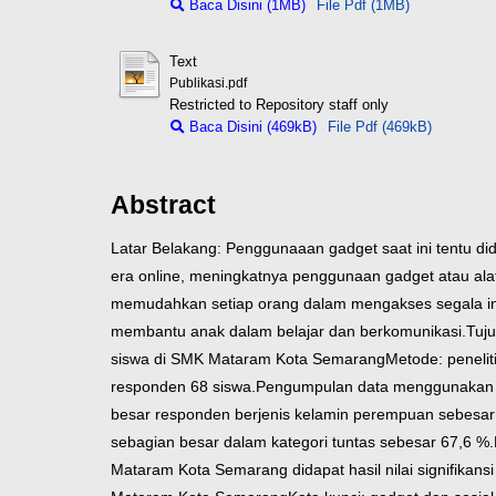
Baca Disini (1MB)
File Pdf (1MB)
Text
Publikasi.pdf
Restricted to Repository staff only
Baca Disini (469kB)
File Pdf (469kB)
Abstract
Latar Belakang: Penggunaaan gadget saat ini tentu d
era online, meningkatnya penggunaan gadget atau alat
memudahkan setiap orang dalam mengakses segala in
membantu anak dalam belajar dan berkomunikasi.
Tuju
siswa di SMK Mataram Kota Semarang
Metode: peneli
responden 68 siswa.
Pengumpulan data menggunakan kue
besar responden berjenis kelamin perempuan sebesar 
sebagian besar dalam kategori tuntas sebesar 67,6 %.
Mataram Kota Semarang didapat hasil nilai signifikansi