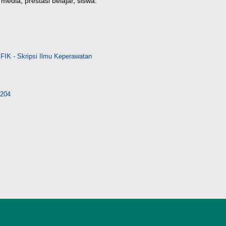
media, prestasi belajar, siswa.
FIK - Skripsi Ilmu Keperawatan
7204