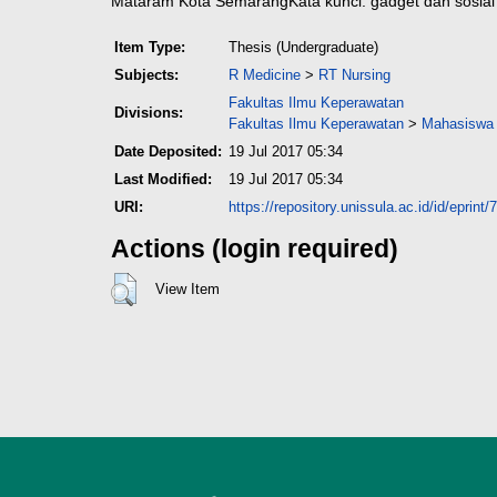
Mataram Kota Semarang
Kata kunci: gadget dan sosial 
Item Type:
Thesis (Undergraduate)
Subjects:
R Medicine
>
RT Nursing
Fakultas Ilmu Keperawatan
Divisions:
Fakultas Ilmu Keperawatan
>
Mahasiswa 
Date Deposited:
19 Jul 2017 05:34
Last Modified:
19 Jul 2017 05:34
URI:
https://repository.unissula.ac.id/id/eprint/
Actions (login required)
View Item