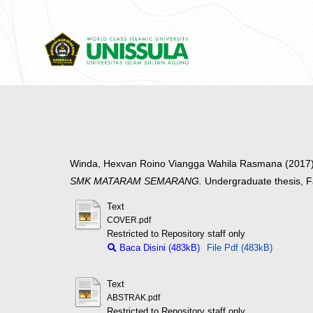
Winda, Hexvan Roino Viangga Wahila Rasmana
(2017
SMK MATARAM SEMARANG.
Undergraduate thesis, 
Text
COVER.pdf
Restricted to Repository staff only
Baca Disini (483kB)
File Pdf (483kB)
Text
ABSTRAK.pdf
Restricted to Repository staff only