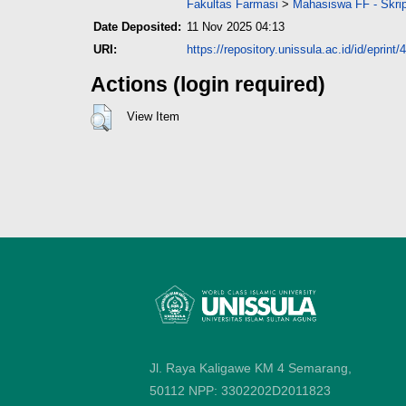
Fakultas Farmasi
>
Mahasiswa FF - Skri
Date Deposited:
11 Nov 2025 04:13
URI:
https://repository.unissula.ac.id/id/eprint
Actions (login required)
View Item
Jl. Raya Kaligawe KM 4 Semarang,
50112
NPP: 3302202D2011823