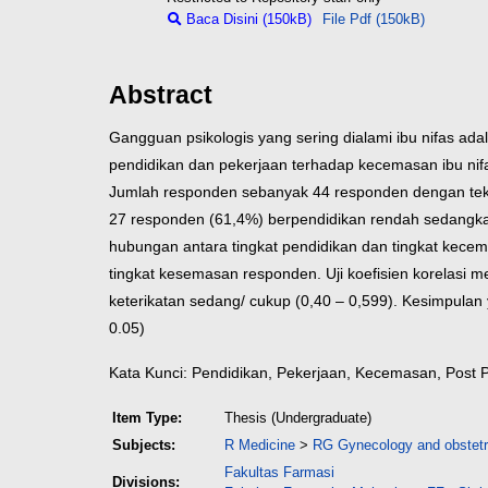
Baca Disini (150kB)
File Pdf (150kB)
Abstract
Gangguan psikologis yang sering dialami ibu nifas ad
pendidikan dan pekerjaan terhadap kecemasan ibu nifa
Jumlah responden sebanyak 44 responden dengan teknik
27 responden (61,4%) berpendidikan rendah sedangkan
hubungan antara tingkat pendidikan dan tingkat kecem
tingkat kesemasan responden. Uji koefisien korelasi 
keterikatan sedang/ cukup (0,40 – 0,599). Kesimpula
0.05)
Kata Kunci: Pendidikan, Pekerjaan, Kecemasan, Post 
Item Type:
Thesis (Undergraduate)
Subjects:
R Medicine
>
RG Gynecology and obstetr
Fakultas Farmasi
Divisions: