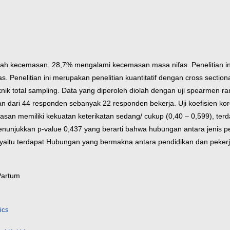
alah kecemasan. 28,7% mengalami kecemasan masa nifas. Penelitian in
s. Penelitian ini merupakan penelitian kuantitatif dengan cross sect
 total sampling. Data yang diperoleh diolah dengan uji spearmen ran
 dari 44 responden sebanyak 22 responden bekerja. Uji koefisien kor
asan memiliki kekuatan keterikatan sedang/ cukup (0,40 – 0,599), terd
menunjukkan p-value 0,437 yang berarti bahwa hubungan antara jenis 
n yaitu terdapat Hubungan yang bermakna antara pendidikan dan peke
Partum
ics