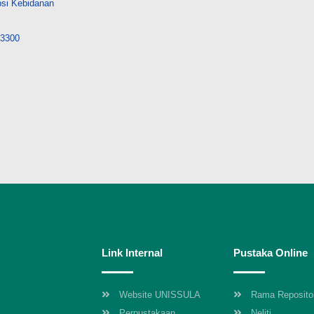
psi Kebidanan
/43300
Link Internal
Pustaka Online
Website UNISSULA
Rama Reposito
Perpustakaan
Neliti