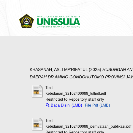
KHASANAH, ASLI MA’RIFATUL
(2025)
HUBUNGAN ANT
DAERAH DR AMINO GONDOHUTOMO PROVINSI JA
Text
Kebidanan_32102400088_fullpdf.pdf
Restricted to Repository staff only
Baca Disini (1MB)
File Pdf (1MB)
Text
Kebidanan_32102400088_pernyataan_publikasi.pdf
Restricted to Repository staff only