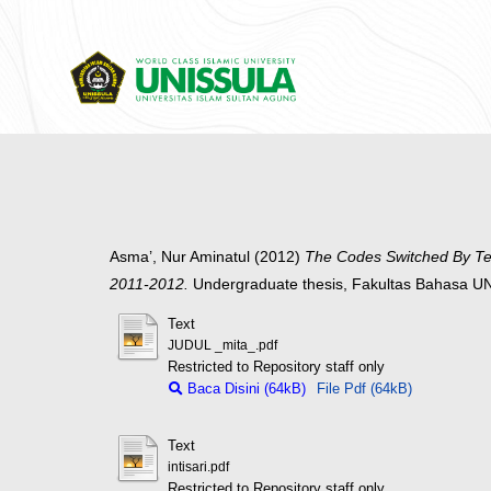
Asma’, Nur Aminatul
(2012)
The Codes Switched By Te
2011-2012.
Undergraduate thesis, Fakultas Bahasa U
Text
JUDUL _mita_.pdf
Restricted to Repository staff only
Baca Disini (64kB)
File Pdf (64kB)
Text
intisari.pdf
Restricted to Repository staff only