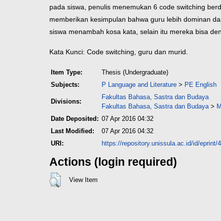
pada siswa, penulis menemukan 6 code switching berdas
memberikan kesimpulan bahwa guru lebih dominan da
siswa menambah kosa kata, selain itu mereka bisa d
Kata Kunci: Code switching, guru dan murid.
Item Type:
Thesis (Undergraduate)
Subjects:
P Language and Literature
>
PE English
Fakultas Bahasa, Sastra dan Budaya
Divisions:
Fakultas Bahasa, Sastra dan Budaya
>
M
Date Deposited:
07 Apr 2016 04:32
Last Modified:
07 Apr 2016 04:32
URI:
https://repository.unissula.ac.id/id/eprint/
Actions (login required)
View Item