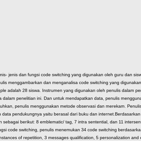
is- jenis dan fungsi code switching yang digunakan oleh guru dan sis
enulis menggambarkan dan menganalisa code switching yang digunakan
ple adalah 28 siswa.
Instrumen yang digunakan oleh penulis dalam pen
 dalam penelitian ini. Dan untuk mendapatkan data, penulis mengguna
tuhkan, penulis menggunakan metode observasi dan merekam. Penul
n data pendukungnya yaitu berasal dari buku dan internet.
Berdasarkan 
sebagai berikut: 8 emblematic/ tag, 7 intra sentential, dan 11 inters
fungsi code switching, penulis menemukan 34 code switching berdasark
 instances of repetition, 3 messages qualification, 5 personalization and 