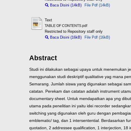
Baca Disini (14kB)
File Pdf (14kB)
Text
TABLE OF CONTENTS.pdf
Restricted to Repository staff only
Baca Disini (16kB)
File Pdf (16kB)
Abstract
Studi ini dilakukan sebagai upaya untuk menemukan jen
menggunakan studi deskriptif qualitative yag mana p
Semarang. Jumlah siswa yang digunakan sebagai sam
catatan. Perekam dan catatan adalah instrument utama
documentary sheet. Untuk mendapatkan apa yng dibu
utama pada penelitian ini yaitu idei recorder sedangka
switching yang digunakan oleh guru dengan pembagian 
emblematic/ tag, dan 1 intersentential. Berdasarkan 
quotation, 2 addressee qualification, 1 interjection, 18