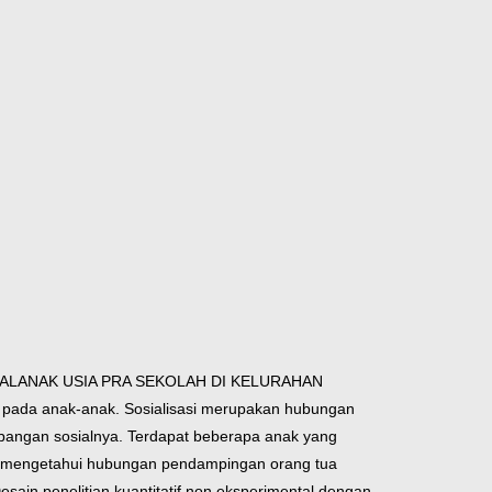
AL
ANAK USIA PRA SEKOLAH DI KELURAHAN
i
pada anak-anak. Sosialisasi merupakan hubungan
angan sosialnya. Terdapat beberapa anak yang
tuk mengetahui hubungan pendampingan orang tua
sain penelitian kuantitatif non eksperimental dengan