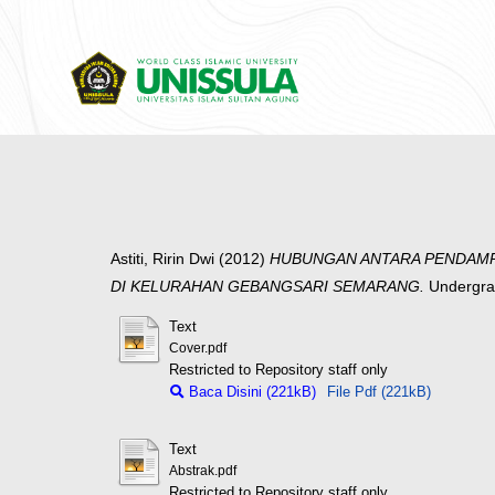
Astiti, Ririn Dwi
(2012)
HUBUNGAN ANTARA PENDAMPI
DI KELURAHAN GEBANGSARI SEMARANG.
Undergrad
Text
Cover.pdf
Restricted to Repository staff only
Baca Disini (221kB)
File Pdf (221kB)
Text
Abstrak.pdf
Restricted to Repository staff only