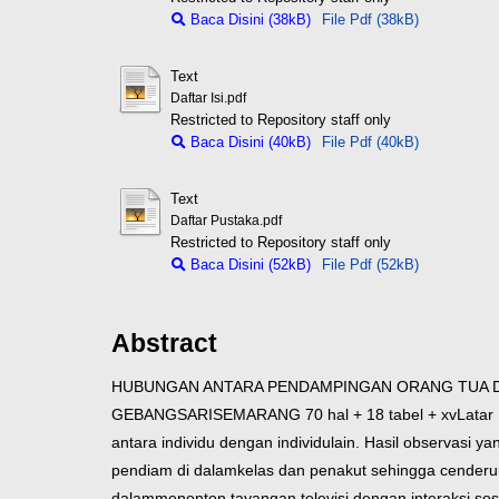
Baca Disini (38kB)
File Pdf (38kB)
Text
Daftar Isi.pdf
Restricted to Repository staff only
Baca Disini (40kB)
File Pdf (40kB)
Text
Daftar Pustaka.pdf
Restricted to Repository staff only
Baca Disini (52kB)
File Pdf (52kB)
Abstract
HUBUNGAN ANTARA PENDAMPINGAN ORANG TUA
GEBANGSARI
SEMARANG
70 hal + 18 tabel + xv
Latar
antara individu dengan individu
lain. Hasil observasi y
pendiam di dalam
kelas dan penakut sehingga cenderun
dalam
menonton tayangan televisi dengan interaksi sos