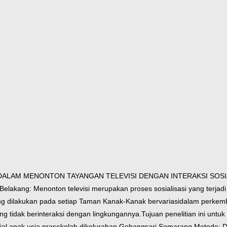
 DALAM
MENONTON TAYANGAN TELEVISI DENGAN INTERAKSI SOSI
 Belakang: Menonton televisi merupakan proses sosialisasi yang terjad
ang dilakukan pada setiap Taman Kanak-Kanak bervariasi
dalam perkemb
g tidak berinteraksi dengan lingkungannya.
Tujuan penelitian ini un
ial anak usia prasekolah di
kelurahan Gebangsari Semarang.
Metode: De