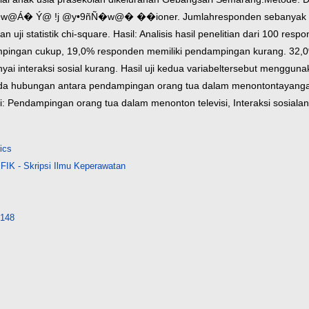
 �w@Á� Ý@ !j @y•9ñÑ�w@� ��ioner. Jumlah
responden sebanyak 1
uji statistik chi-square.
Hasil: Analisis hasil penelitian dari 100 re
pingan cukup, 19,0% responden memiliki pendampingan kurang. 32,
 interaksi sosial kurang. Hasil uji kedua variabel
tersebut menggunaka
da hubungan antara pendampingan orang tua dalam menonton
tayanga
i: Pendampingan orang tua dalam menonton televisi, Interaksi sosial
an
ics
FIK - Skripsi Ilmu Keperawatan
4148