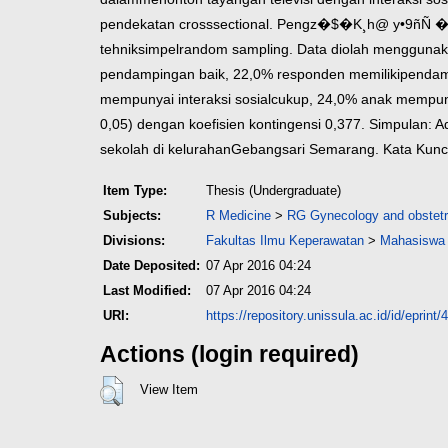
pendekatan cross
sectional. Pengz�$�K¸h@ y•9ñÑ
tehnik
simpelrandom sampling. Data diolah menggunakan 
pendampingan baik, 22,0% responden memiliki
pendam
mempunyai interaksi sosial
cukup, 24,0% anak mempunyai
0,05)
dengan koefisien kontingensi 0,377.
Simpulan: A
sekolah di kelurahan
Gebangsari Semarang.
Kata Kunc
Item Type:
Thesis (Undergraduate)
Subjects:
R Medicine
>
RG Gynecology and obstetr
Divisions:
Fakultas Ilmu Keperawatan
>
Mahasiswa 
Date Deposited:
07 Apr 2016 04:24
Last Modified:
07 Apr 2016 04:24
URI:
https://repository.unissula.ac.id/id/eprint/
Actions (login required)
View Item