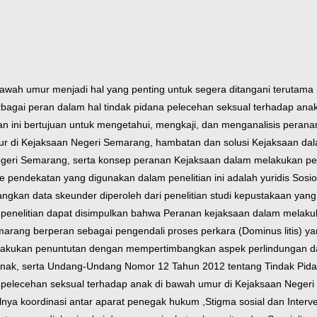
bawah umur menjadi hal yang penting untuk segera ditangani terutama
rbagai peran dalam hal tindak pidana pelecehan seksual terhadap an
ian ini bertujuan untuk mengetahui, mengkaji, dan menganalisis pera
ur di Kejaksaan Negeri Semarang, hambatan dan solusi Kejaksaan da
egeri Semarang, serta konsep peranan Kejaksaan dalam melakukan pen
 pendekatan yang digunakan dalam penelitian ini adalah yuridis Sosiologis
gkan data skeunder diperoleh dari penelitian studi kepustakaan yang
 penelitian dapat disimpulkan bahwa Peranan kejaksaan dalam melaku
arang berperan sebagai pengendali proses perkara (Dominus litis) y
melakukan penuntutan dengan mempertimbangkan aspek perlindungan
nak, serta Undang-Undang Nomor 12 Tahun 2012 tentang Tindak Pida
 pelecehan seksual terhadap anak di bawah umur di Kejaksaan Negeri
lnya koordinasi antar aparat penegak hukum ,Stigma sosial dan Interv