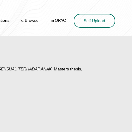
tions
Browse
OPAC
Self Upload
SEKSUAL TERHADAP ANAK.
Masters thesis,