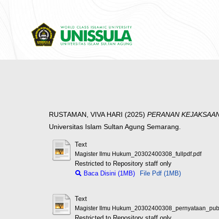
RUSTAMAN, VIVA HARI
(2025)
PERANAN KEJAKSAAN
Universitas Islam Sultan Agung Semarang.
Text
Magister Ilmu Hukum_20302400308_fullpdf.pdf
Restricted to Repository staff only
Baca Disini (1MB)
File Pdf (1MB)
Text
Magister Ilmu Hukum_20302400308_pernyataan_publi
Restricted to Repository staff only