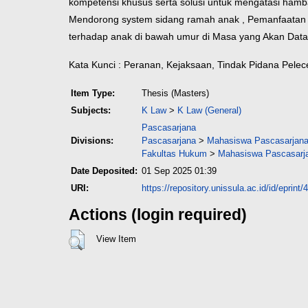
kompetensi khusus serta solusi untuk mengatasi hambat
Mendorong system sidang ramah anak , Pemanfaatan 
terhadap anak di bawah umur di Masa yang Akan Datang
Kata Kunci : Peranan, Kejaksaan, Tindak Pidana Pele
Item Type:
Thesis (Masters)
Subjects:
K Law
>
K Law (General)
Pascasarjana
Divisions:
Pascasarjana
>
Mahasiswa Pascasarjana 
Fakultas Hukum
>
Mahasiswa Pascasarja
Date Deposited:
01 Sep 2025 01:39
URI:
https://repository.unissula.ac.id/id/eprint
Actions (login required)
View Item