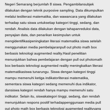
Negeri Semarang berjumlah 8 siswa. Pengambilan
subjek
dilakukan dengan teknik purposive sampling. Data dikumpulkan
melalui tes
literasi matematika, dan wawancara yang dilakukan
terhadap satu siswa untuk
setiap kategori tinggi, sedang, dan
rendah. Analisis data dilakukan dengan tahapan
reduksi data,
penyajian data, dan penarikan kesimpulan untuk
mengidentifikasi
peningkatan literasi matematika siswa setelah
menggunakan media pembelajaran
pull out photo math box
berbasis teknologi augmented reality.
Hasil penelitian
menunjukkan bahwa pembelajaran dengan pull out photo
math
box berbasis teknologi augmented reality meningkatkan literasi
matematika
siswa tunarungu. Siswa dengan kategori tinggi
mampu memenuhi ketiga indikator
literasi matematika,
sementara siswa kategori sedang memenuhi dua indikator,
dan
siswa kategori rendah hanya mampu memenuhi satu
indikator. Selain itu, siswa
kategori tinggi, sedang, dan rendah
menunjukkan respons positif terhadap
penggunaan media pull
out photo math box berbasis teknologi augmented reality
yang