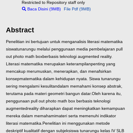
Restricted to Repository staff only
Baca Disini (9MB)
File Pdf (9MB)
Abstract
Penelitian ini bertujuan untuk menganalisis literasi matematika
siswa
tunarungu melalui penggunaan media pembelajaran pull
out photo math box
berbasis teknologi augmented reality.
Literasi matematika merupakan keterampilan
penting yang
mencakup merumuskan, menerapkan, dan menafsirkan
konsep
matematika dalam kehidupan nyata. Siswa tunarungu
sering mengalami kesulitan
dalam memahami konsep abstrak,
terutama pada materi geometri bangun datar.
Oleh karena itu,
penggunaan pull out photo math box berbasis teknologi
augmented
reality diharapkan dapat meningkatkan kemampuan
mereka dalam memahami
materi serta memenuhi indikator
literasi matematika.
Penelitian ini menggunakan metode
deskriptif kualitatif dengan subjek
siswa tunarungu kelas IV SLB