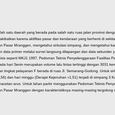
satu daerah yang berada pada salah satu ruas jalan provinsi dengan 
kibatkan karena aktifitas pasar dan kendaraan yang berhenti di sekitar
san Pasar Mranggen, mengetahui sirkulasi simpang, dan mengetahui karak
data primer melalui survei langsung dilapangan dan data sekunder ya
sis seperti MKJ1 1997, Pedoman Teknis Penyelenggaraan Fasilitas Pa
da hari Senin merupakan volume lalu lintas tertinggi dengan 3031 ken
 tingkat pelayanan F berada di ruas Jl. Semarang-Godong. Untuk si
=1,56) dan hari minggu (Derajat Kejenuhan =1,51) terjadi di simpang 
macetan arus. Untuk lahan parkir menggunakan Pedoman Teknis Penyel
wasan Pasar Mranggen dengan karakteristiknya masing-masing tergolon