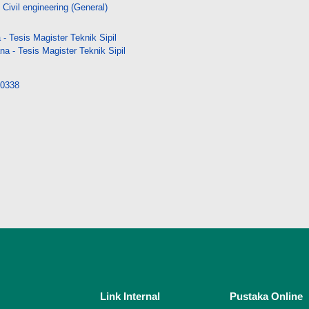
 Civil engineering (General)
 Tesis Magister Teknik Sipil
 - Tesis Magister Teknik Sipil
/40338
Link Internal
Pustaka Online