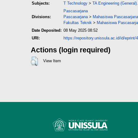
Subjects:
T Technology
>
TA Engineering (General).
Pascasarjana
Divisions:
Pascasarjana
>
Mahasiswa Pascasarjana -
Fakultas Teknik
>
Mahasiswa Pascasarjana
Date Deposited:
08 May 2025 08:52
URI:
https://repository.unissula.ac.id/id/eprint
Actions (login required)
View Item