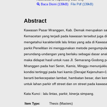
Baca Disini (139kB)
File Pdf (139kB)
Abstract
Kawasan Pasar Mranggen, Kab. Demak merupakan salah 
Kemacetan yang terjadi pada kawasan tersebut juga dia
mengetahui karakteristik lalu lintas yang ada di Kawa
parkir.
Penelitian ini menggunakan metode pengumpulan 
perundang-undangan yang berlaku sebagai dasar anali
maka didapat hasil untuk ruas Jl. Semarang-Godong pa
Mranggen pada hari Senin, Kamis, Minggu menunjukkan
kondisi tertinggi pada hari kamis (Derajat Kejenuhan
berarti berkecepatan lambat, hambatan besar, dan ke
untuk lahan parkir off street dan on street pada ka
Kata Kunci : lalu lintas, parkir, kinerja simpang.
Item Type:
Thesis (Masters)