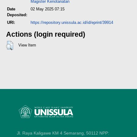
Magister Kenotariatan
Date
02 May 2025 07:15
Deposited:
URI:
https://repository.unissula.ac.id/id/eprint/39914
Actions (login required)
View Item
Jl. Raya Kaligawe KM 4 Semarang, 50112
NPP: