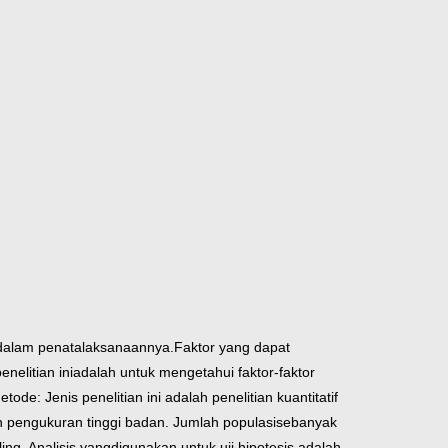
 dalam penatalaksanaannya.
Faktor yang dapat
nelitian ini
adalah untuk mengetahui faktor-faktor
etode: Jenis penelitian ini adalah penelitian kuantitatif
 pengukuran tinggi badan. Jumlah populasi
sebanyak
ng. Analisis yang
digunakan untuk uji hipotesis adalah