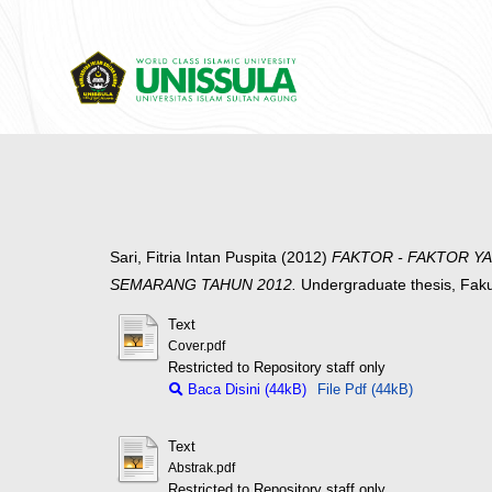
Sari, Fitria Intan Puspita
(2012)
FAKTOR - FAKTOR YA
SEMARANG TAHUN 2012.
Undergraduate thesis, Fak
Text
Cover.pdf
Restricted to Repository staff only
Baca Disini (44kB)
File Pdf (44kB)
Text
Abstrak.pdf
Restricted to Repository staff only