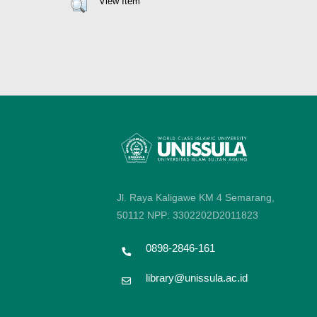
View Item
Jl. Raya Kaligawe KM 4 Semarang,
50112
NPP: 3302202D2011823
0898-2846-161
library@unissula.ac.id