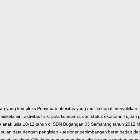
lah yang kompleks.
Penyebab obesitas yang multifaktorial menyulitkan
nis
kelamin, aktivitas fisik, pola konsumsi, dan status ekonomi. Tujuan pe
a anak usia 10-12 tahun di SDN Bugangan 03 Semarang tahun 2012.
M
pulan data dengan pengisian kuesioner,
penimbangan berat badan dan
ngkat kesalahan
1% dengan menggunakan teknik simple random sampli