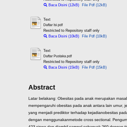
Baca Disini (12kB)
File Pdf (12kB)
Text
Daftar Isi.pdf
Restricted to Repository staff only
Baca Disini (10kB)
File Pdf (10kB)
Text
Daftar Pustaka.pdf
Restricted to Repository staff only
Baca Disini (15kB)
File Pdf (15kB)
Abstract
Latar belakang: Obesitas pada anak merupakan masa
mempengaruhi obesitas pada anak antara lain umur, je
yang menjadi prediktor terhadap kejadian
obesitas pad
dengan menggunakan
metode cross sectional. Pengum
423 siswa dan diambil sampel sebanyak 260 dengan ti