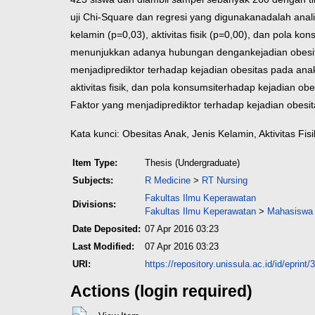
uji Chi-Square dan regresi yang digunakan
adalah anali
kelamin (p=0,03), aktivitas fisik (p=0,00), dan pola ko
menunjukkan adanya hubungan dengan
kejadian obesit
menjadi
prediktor terhadap kejadian obesitas pada anak,
aktivitas fisik, dan pola konsumsi
terhadap kejadian obe
Faktor yang menjadi
prediktor terhadap kejadian obesita
Kata kunci: Obesitas Anak, Jenis Kelamin, Aktivitas Fi
Item Type:
Thesis (Undergraduate)
Subjects:
R Medicine
>
RT Nursing
Fakultas Ilmu Keperawatan
Divisions:
Fakultas Ilmu Keperawatan
>
Mahasiswa 
Date Deposited:
07 Apr 2016 03:23
Last Modified:
07 Apr 2016 03:23
URI:
https://repository.unissula.ac.id/id/eprint/
Actions (login required)