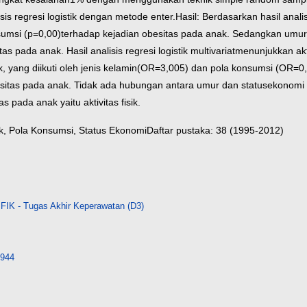
sis regresi logistik dengan metode enter.
Hasil: Berdasarkan hasil ana
nsumsi (p=0,00)
terhadap kejadian obesitas pada anak. Sedangkan umur 
as pada anak. Hasil analisis regresi logistik multivariat
menunjukkan akt
 yang diikuti oleh jenis kelamin
(OR=3,005) dan pola konsumsi (OR=0,
sitas pada anak. Tidak ada hubungan antara umur dan status
ekonomi 
s pada anak yaitu aktivitas fisik.
sik, Pola Konsumsi,
Status Ekonomi
Daftar pustaka: 38 (1995-2012)
FIK - Tugas Akhir Keperawatan (D3)
3944