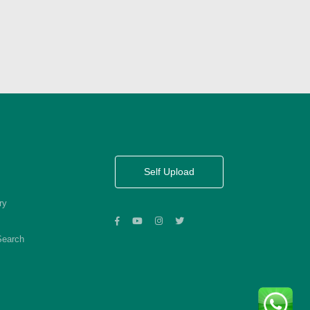
Self Upload
ry
Search