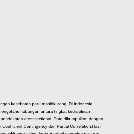
dengan kesehatan paru masih
kurang. Di Indonesia,
 mengetahui
hubungan antara tingkat kedisiplinan
n pendekatan cross
sectional. Data dikumpulkan dengan
ji Coefficient Contingency dan Partial Correlation.
Hasil:
enyakit paru akibat kerja.
Hasil uji diperoleh nilai p =