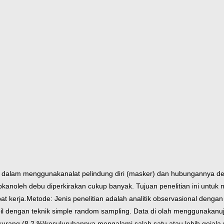
rja dalam menggunakan
alat pelindung diri (masker) dan hubungannya 
abkan
oleh debu diperkirakan cukup banyak. Tujuan penelitian ini untuk
at kerja.
Metode: Jenis penelitian adalah analitik observasional denga
il dengan teknik simple random sampling. Data di olah menggunakan
u
kurang (8,2 %)
kesuluruhannya mengalami salah satu atau lebih gejala p