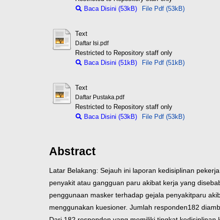
Baca Disini (53kB)
File Pdf (53kB)
Text
Daftar Isi.pdf
Restricted to Repository staff only
Baca Disini (51kB)
File Pdf (51kB)
Text
Daftar Pustaka.pdf
Restricted to Repository staff only
Baca Disini (53kB)
File Pdf (53kB)
Abstract
Latar Belakang: Sejauh ini laporan kedisiplinan peke
penyakit atau gangguan paru akibat kerja yang diseb
penggunaan masker terhadap gejala penyakit
paru akib
menggunakan kuesioner. Jumlah responden
182 diamb
Dari 182 responden yang memiliki tingkat kedisiplinan 