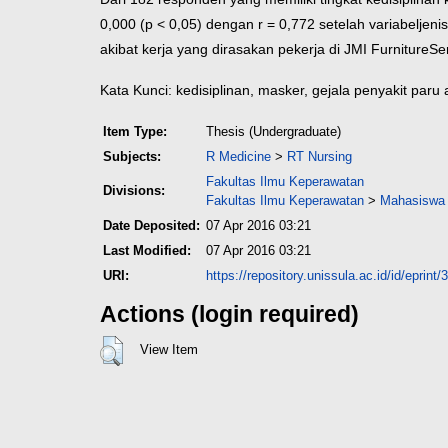
0,000 (p < 0,05) dengan r = 0,772 setelah variabel
jeni
akibat kerja yang dirasakan pekerja di JMI Furniture
Se
Kata Kunci: kedisiplinan, masker, gejala penyakit paru a
Item Type:
Thesis (Undergraduate)
Subjects:
R Medicine
>
RT Nursing
Fakultas Ilmu Keperawatan
Divisions:
Fakultas Ilmu Keperawatan
>
Mahasiswa 
Date Deposited:
07 Apr 2016 03:21
Last Modified:
07 Apr 2016 03:21
URI:
https://repository.unissula.ac.id/id/eprint/
Actions (login required)
View Item