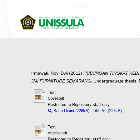
Irmawati, Novi Dwi
(2012)
HUBUNGAN TINGKAT KEDI
JMI FURNITURE SEMARANG.
Undergraduate thesis,
Text
Cover.pdf
Restricted to Repository staff only
Baca Disini (226kB)
File Pdf (226kB)
Text
Abstrak.pdf
Restricted to Repository staff only