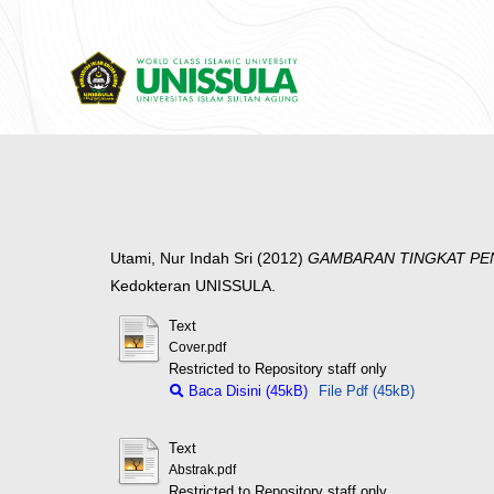
Utami, Nur Indah Sri
(2012)
GAMBARAN TINGKAT PEN
Kedokteran UNISSULA.
Text
Cover.pdf
Restricted to Repository staff only
Baca Disini (45kB)
File Pdf (45kB)
Text
Abstrak.pdf
Restricted to Repository staff only