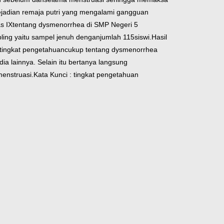
jadian remaja putri yang mengalami gangguan
s IX
tentang dysmenorrhea di SMP Negeri 5
pling yaitu sampel jenuh dengan
jumlah 115siswi.
Hasil
 tingkat pengetahuan
cukup tentang dysmenorrhea
ia lainnya. Selain itu bertanya langsung
enstruasi.
Kata Kunci : tingkat pengetahuan