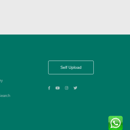
Self Upload
ry
Search