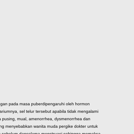
ngan pada masa puber
dipengaruhi oleh hormon
ariumnya, sel telur tersebut apabila tidak mengalami
asa pusing, mual, amenorrhea, dysmenorrhea dan
ring menyebabkan wanita muda pergi
ke dokter untuk
h sebelum dan
selama menstruasi sehingga memaksa