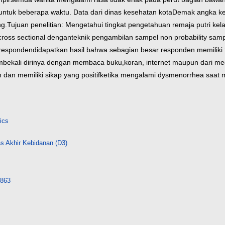
ntuk beberapa waktu. Data dari dinas kesehatan kota
Demak angka ke
ng.
Tujuan penelitian: Mengetahui tingkat pengetahuan remaja putri kela
ross sectional dengan
teknik pengambilan sampel non probability sam
0 responden
didapatkan hasil bahwa sebagian besar responden memiliki
mbekali dirinya dengan membaca buku,
koran, internet maupun dari med
an memiliki sikap yang positif
ketika mengalami dysmenorrhea saat m
ics
s Akhir Kebidanan (D3)
3863