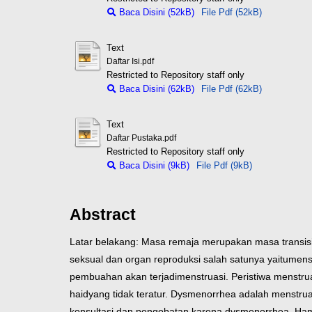
Baca Disini (52kB)
File Pdf (52kB)
Text
Daftar Isi.pdf
Restricted to Repository staff only
Baca Disini (62kB)
File Pdf (62kB)
Text
Daftar Pustaka.pdf
Restricted to Repository staff only
Baca Disini (9kB)
File Pdf (9kB)
Abstract
Latar belakang: Masa remaja merupakan masa transisi 
seksual dan organ reproduksi salah satunya yaitu
menst
pembuahan akan terjadi
menstruasi. Peristiwa menstru
haid
yang tidak teratur. Dysmenorrhea adalah menstruas
konsultasi dan pengobatan karena dysmenorrhea. Ha