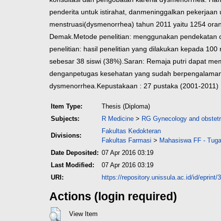
penderita untuk istirahat, dan
meninggalkan pekerjaan u
menstruasi
(dysmenorrhea) tahun 2011 yaitu 1254 ora
Demak.
Metode penelitian: menggunakan pendekatan c
penelitian: hasil penelitian yang dilakukan kepada 10
sebesar 38 siswi (38%).
Saran: Remaja putri dapat me
dengan
petugas kesehatan yang sudah berpengalaman d
dysmenorrhea.
Kepustakaan : 27 pustaka (2001-2011)
Item Type:
Thesis (Diploma)
Subjects:
R Medicine
>
RG Gynecology and obstetr
Fakultas Kedokteran
Divisions:
Fakultas Farmasi
>
Mahasiswa FF - Tuga
Date Deposited:
07 Apr 2016 03:19
Last Modified:
07 Apr 2016 03:19
URI:
https://repository.unissula.ac.id/id/eprint/
Actions (login required)
View Item