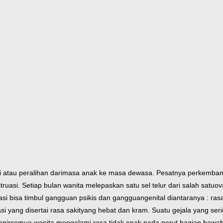
atau peralihan dari
masa anak ke masa dewasa. Pesatnya perkemba
ruasi. Setiap bulan wanita melepaskan satu sel telur dari salah satu
ov
asi bisa timbul gangguan psikis dan gangguan
genital diantaranya : r
i yang disertai rasa sakit
yang hebat dan kram. Suatu gejala yang se
mpir
semua wanita mengalami rasa tidak enak pada perut bagian bawa