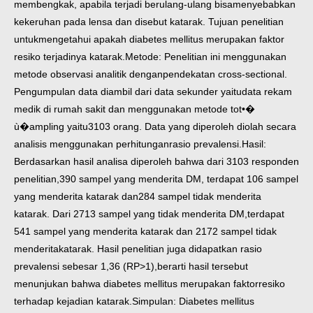
membengkak, apabila terjadi berulang-ulang bisa
menyebabkan
kekeruhan pada lensa dan disebut katarak. Tujuan penelitian
untuk
mengetahui apakah diabetes mellitus merupakan faktor
resiko terjadinya katarak.
Metode: Penelitian ini menggunakan
metode observasi analitik dengan
pendekatan cross-sectional.
Pengumpulan data diambil dari data sekunder yaitu
data rekam
medik di rumah sakit dan menggunakan metode tot•�
ù�ampling yaitu
3103 orang. Data yang diperoleh diolah secara
analisis menggunakan perhitungan
rasio prevalensi.
Hasil:
Berdasarkan hasil analisa diperoleh bahwa dari 3103 responden
penelitian,
390 sampel yang menderita DM, terdapat 106 sampel
yang menderita katarak dan
284 sampel tidak menderita
katarak. Dari 2713 sampel yang tidak menderita DM,
terdapat
541 sampel yang menderita katarak dan 2172 sampel tidak
menderita
katarak. Hasil penelitian juga didapatkan rasio
prevalensi sebesar 1,36 (RP>1),
berarti hasil tersebut
menunjukan bahwa diabetes mellitus merupakan faktor
resiko
terhadap kejadian katarak.
Simpulan: Diabetes mellitus