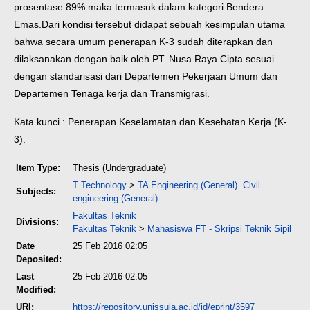
prosentase 89% maka termasuk dalam kategori Bendera
Emas.
Dari kondisi tersebut didapat sebuah kesimpulan utama
bahwa secara umum penerapan K-3 sudah diterapkan dan
dilaksanakan dengan baik oleh PT. Nusa Raya Cipta sesuai
dengan standarisasi dari Departemen Pekerjaan Umum dan
Departemen Tenaga kerja dan Transmigrasi.
Kata kunci : Penerapan Keselamatan dan Kesehatan Kerja (K-
3).
Item Type:
Thesis (Undergraduate)
T Technology
>
TA Engineering (General). Civil
Subjects:
engineering (General)
Fakultas Teknik
Divisions:
Fakultas Teknik
>
Mahasiswa FT - Skripsi Teknik Sipil
Date
25 Feb 2016 02:05
Deposited:
Last
25 Feb 2016 02:05
Modified:
URI:
https://repository.unissula.ac.id/id/eprint/3597