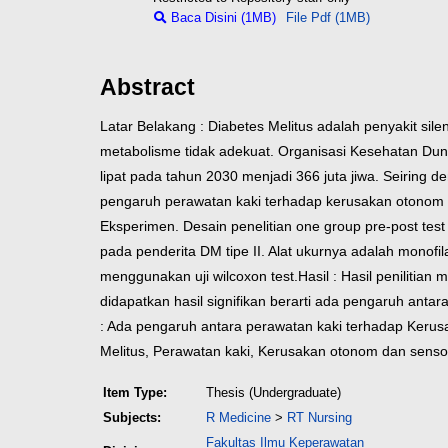
Baca Disini (1MB)
File Pdf (1MB)
Abstract
Latar Belakang : Diabetes Melitus adalah penyakit sile
metabolisme tidak adekuat. Organisasi Kesehatan Duni
lipat pada tahun 2030 menjadi 366 juta jiwa. Seiring
pengaruh perawatan kaki terhadap kerusakan otonom da
Eksperimen. Desain penelitian one group pre-post te
pada penderita DM tipe II. Alat ukurnya adalah monofil
menggunakan uji wilcoxon test.
Hasil : Hasil penilitian
didapatkan hasil signifikan berarti ada pengaruh ant
: Ada pengaruh antara perawatan kaki terhadap Kerusa
Melitus, Perawatan kaki, Kerusakan otonom dan sensor
Item Type:
Thesis (Undergraduate)
Subjects:
R Medicine
>
RT Nursing
Fakultas Ilmu Keperawatan