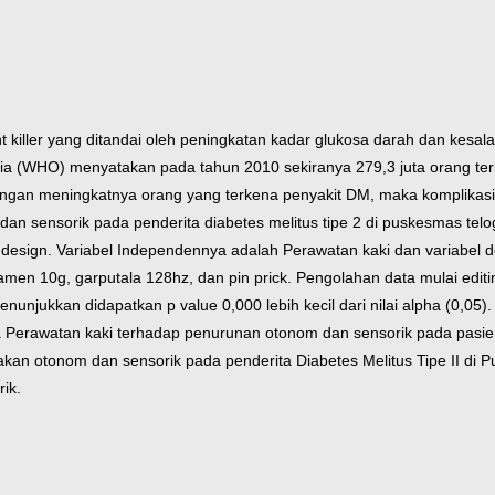
nt killer yang ditandai oleh peningkatan kadar glukosa darah dan kesal
a (WHO) menyatakan pada tahun 2010 sekiranya 279,3 juta orang terke
 dengan meningkatnya orang yang terkena penyakit DM, maka komplikasi
n sensorik pada penderita diabetes melitus tipe 2 di puskesmas telog
st design. Variabel Independennya adalah Perawatan kaki dan variabe
amen 10g, garputala 128hz, dan pin prick. Pengolahan data mulai editing
 menunjukkan didapatkan p value 0,000 lebih kecil dari nilai alpha (0,05)
ara Perawatan kaki terhadap penurunan otonom dan sensorik pada pasie
kan otonom dan sensorik pada penderita Diabetes Melitus Tipe II di 
ik.