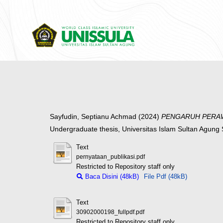
Sayfudin, Septianu Achmad
(2024)
PENGARUH PERAW
Undergraduate thesis, Universitas Islam Sultan Agun
Text
pernyataan_publikasi.pdf
Restricted to Repository staff only
Baca Disini (48kB)
File Pdf (48kB)
Text
30902000198_fullpdf.pdf
Restricted to Repository staff only