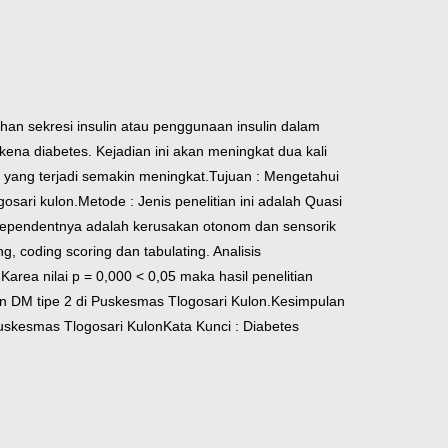
ahan sekresi insulin atau penggunaan insulin dalam
na diabetes. Kejadian ini akan meningkat dua kali
 yang terjadi semakin meningkat.
Tujuan : Mengetahui
osari kulon.
Metode : Jenis penelitian ini adalah Quasi
l dependentnya adalah kerusakan otonom dan sensorik
, coding scoring dan tabulating. Analisis
. Karea nilai p = 0,000 < 0,05 maka hasil penelitian
n DM tipe 2 di Puskesmas Tlogosari Kulon.
Kesimpulan
Puskesmas Tlogosari Kulon
Kata Kunci : Diabetes