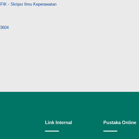
FIK - Skripsi Ilmu Keperawatan
/33604
Link Internal
Pustaka Online