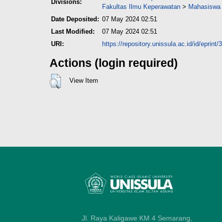
Divisions:
Fakultas Ilmu Keperawatan
>
Mahasiswa 
Date Deposited:
07 May 2024 02:51
Last Modified:
07 May 2024 02:51
URI:
https://repository.unissula.ac.id/id/eprint
Actions (login required)
View Item
Jl. Raya Kaligawe KM 4 Semarang,