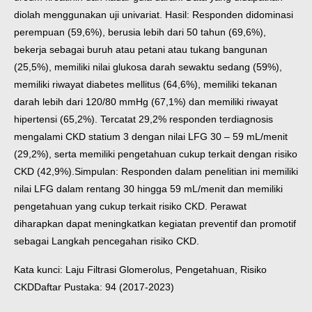
diolah menggunakan uji univariat.
Hasil: Responden didominasi
perempuan (59,6%), berusia lebih dari 50 tahun (69,6%),
bekerja sebagai buruh atau petani atau tukang bangunan
(25,5%), memiliki nilai glukosa darah sewaktu sedang (59%),
memiliki riwayat diabetes mellitus (64,6%), memiliki tekanan
darah lebih dari 120/80 mmHg (67,1%) dan memiliki riwayat
hipertensi (65,2%). Tercatat 29,2% responden terdiagnosis
mengalami CKD statium 3 dengan nilai LFG 30 – 59 mL/menit
(29,2%), serta memiliki pengetahuan cukup terkait dengan risiko
CKD (42,9%).
Simpulan: Responden dalam penelitian ini memiliki
nilai LFG dalam rentang 30 hingga 59 mL/menit dan memiliki
pengetahuan yang cukup terkait risiko CKD. Perawat
diharapkan dapat meningkatkan kegiatan preventif dan promotif
sebagai Langkah pencegahan risiko CKD.
Kata kunci: Laju Filtrasi Glomerolus, Pengetahuan, Risiko
CKD
Daftar Pustaka: 94 (2017-2023)