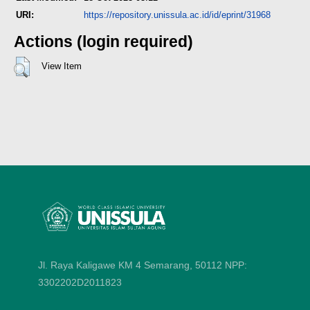
URI:
https://repository.unissula.ac.id/id/eprint/31968
Actions (login required)
View Item
Jl. Raya Kaligawe KM 4 Semarang, 50112
NPP:
3302202D2011823