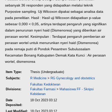
sebanyak 36 responden yang didapatkan melalui teknik
Purposive sampling. Uji Wilcoxon dipakai sebagai analisa data
pada penelitian.
Hasil : Hasil uji Wilcoxon didapatkan p-value
sebesar 0,000 < 0,05, artinya terdapat pengaruh yang signifikan
dalam penurunan nyeri haid (Dismenorea) yang diberikan air
perasan wortel.
Kesimpulan : Terdapat pengaruh pemberian air
perasan wortel untuk menurunkan nyeri haid (Dismenorea)
pada remaja putri di Pondok Pesantren Subulussalam
Kecamatan Bonang Kabupaten Demak.
Kata Kunci : Air perasan
wortel, dismenorea
Item Type:
Thesis (Undergraduate)
Subjects:
R Medicine
>
RG Gynecology and obstetrics
Fakultas Kedokteran
Divisions:
Fakultas Farmasi
>
Mahasiswa FF - Skripsi
Kebidanan
Date
18 Oct 2023 03:12
Deposited:
Last Modified:
18 Oct 2023 03:12