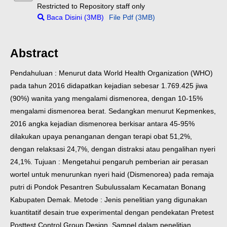
Restricted to Repository staff only
Baca Disini (3MB)
File Pdf (3MB)
Abstract
Pendahuluan : Menurut data World Health Organization (WHO)
pada tahun 2016 didapatkan kejadian sebesar 1.769.425 jiwa
(90%) wanita yang mengalami dismenorea, dengan 10-15%
mengalami dismenorea berat. Sedangkan menurut Kepmenkes,
2016 angka kejadian dismenorea berkisar antara 45-95%
dilakukan upaya penanganan dengan terapi obat 51,2%,
dengan relaksasi 24,7%, dengan distraksi atau pengalihan nyeri
24,1%.
Tujuan : Mengetahui pengaruh pemberian air perasan
wortel untuk menurunkan nyeri haid (Dismenorea) pada remaja
putri di Pondok Pesantren Subulussalam Kecamatan Bonang
Kabupaten Demak.
Metode : Jenis penelitian yang digunakan
kuantitatif desain true experimental dengan pendekatan Pretest
Posttest Control Group Design. Sampel dalam penelitian