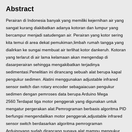
Abstract
Perairan di Indonesia banyak yang memiliki kejernihan air yang
sangat
kurang diakibatkan adanya kotoran dan lumpur yang
bercampur menjadi satu
dengan air. Perairan yang kotor sering
kita temui di area dekat pemukiman,
limbah rumah tangga yang
dialirkan ke sungai membuat air terlihat kotor dan
keruh. Kotoran
yang terlarut di air lama kelamaan akan mengendap di
dasar
perairan sehingga mengakibatkan terjadinya
sedimentasi.
Penelitian ini dirancang sebuah alat berupa kapal
pengukur sedimen. Alat
ini menggunakan adjustable infrared
sensor switch dan rotary encoder sebagai
acuan pengukur
sedimen dengan pemroses data berupa Arduino Mega
2560.
Terdapat tiga motor penggerak yang digunakan untuk
mengatur pergerakan alat.
Pemrograman berbasis algoritma PID
berfungsi mengendalikan motor penggerak,
adjustable infrared
sensor switch berdasarkan algoritma pemrograman
Arduino
yang sudah dirancang supaya alat mampu mengukur