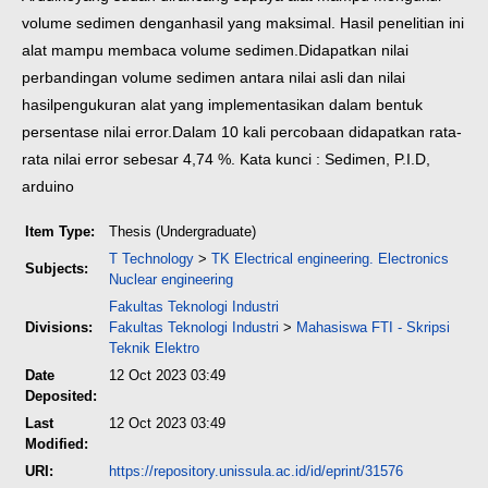
volume sedimen dengan
hasil yang maksimal. Hasil penelitian ini
alat mampu membaca volume sedimen.
Didapatkan nilai
perbandingan volume sedimen antara nilai asli dan nilai
hasil
pengukuran alat yang implementasikan dalam bentuk
persentase nilai error.
Dalam 10 kali percobaan didapatkan rata-
rata nilai error sebesar 4,74 %.
Kata kunci : Sedimen, P.I.D,
arduino
Item Type:
Thesis (Undergraduate)
T Technology
>
TK Electrical engineering. Electronics
Subjects:
Nuclear engineering
Fakultas Teknologi Industri
Divisions:
Fakultas Teknologi Industri
>
Mahasiswa FTI - Skripsi
Teknik Elektro
Date
12 Oct 2023 03:49
Deposited:
Last
12 Oct 2023 03:49
Modified:
URI:
https://repository.unissula.ac.id/id/eprint/31576