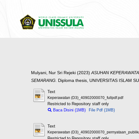
Mulyani, Nur Sri Rejeki
(2023)
ASUHAN KEPERAWATAN
SEMARANG.
Diploma thesis, UNIVERSITAS ISLAM 
Text
Keperawatan (D3)_40902000070_fullpdf.pdf
Restricted to Repository staff only
Baca Disini (1MB)
File Pdf (1MB)
Text
Keperawatan (D3)_40902000070_pernyataan_publika
Restricted to Repository staff only